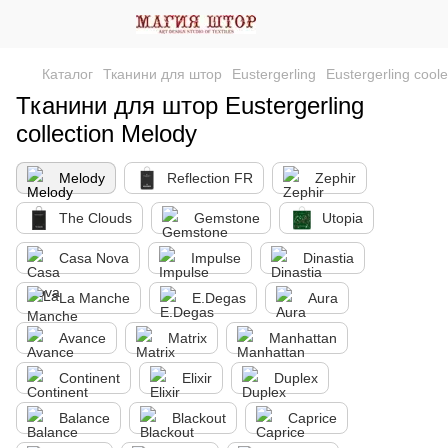
Каталог
Тканини для штор
Eustergerling
Eustergerling coole
Тканини для штор Eustergerling
collection Melody
Melody
Reflection FR
Zephir
The Clouds
Gemstone
Utopia
Casa Nova
Impulse
Dinastia
La Manche
E.Degas
Aura
Avance
Matrix
Manhattan
Continent
Elixir
Duplex
Balance
Blackout
Caprice