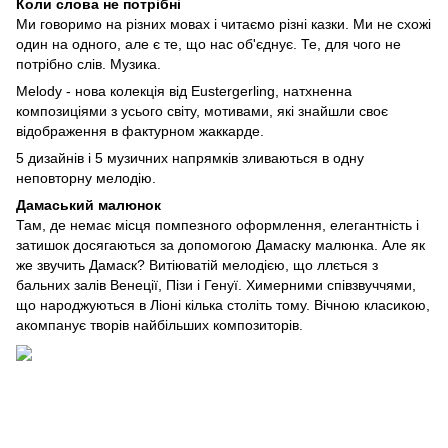
Коли слова не потрібні
Ми говоримо на різних мовах і читаємо різні казки. Ми не схожі
один на одного, але є те, що нас об'єднує. Те, для чого не
потрібно слів. Музика.
Melody - нова колекція від Eustergerling, натхненна
композиціями з усього світу, мотивами, які знайшли своє
відображення в фактурном жаккарде.
5 дизайнів і 5 музичних напрямків зливаються в одну
неповторну мелодію.
Дамаський малюнок
Там, де немає місця помпезного оформлення, елегантність і
затишок досягаються за допомогою Дамаску малюнка. Але як
же звучить Дамаск? Витіюватій мелодією, що ллється з
бальних залів Венеції, Пізи і Генуї. Химерними співзвуччями,
що народжуються в Ліоні кілька століть тому. Вічною класикою,
акомпанує творів найбільших композиторів.