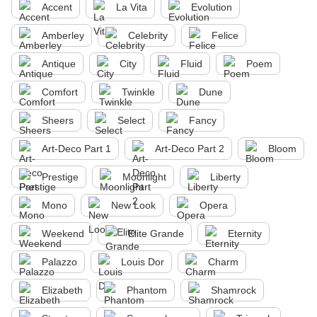
Accent
La Vita
Evolution
Amberley
Celebrity
Felice
Antique
City
Fluid
Poem
Comfort
Twinkle
Dune
Sheers
Select
Fancy
Art-Deco Part 1
Art-Deco Part 2
Bloom
Prestige
Moonlight
Liberty
Mono
New Look
Opera
Weekend
Elite Grande
Eternity
Palazzo
Louis Dor
Charm
Elizabeth
Phantom
Shamrock