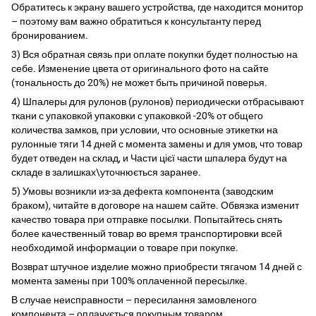
Обратитесь к экрану вашего устройства, где находится монитор
– поэтому вам важно обратиться к консультанту перед
бронированием.
3) Вся обратная связь при оплате покупки будет полностью на
себе. Изменение цвета от оригинального фото на сайте
(тональность до 20%) не может быть причиной поверья.
4) Шпалеры для рулонов (рулонов) периодически отбрасывают
ткани с упаковкой упаковки с упаковкой -20% от общего
количества замков, при условии, что основные этикетки на
рулонные тяги 14 дней с момента замены и для умов, что товар
будет отведен на склад, и Части цієї части шпалера будут на
складе в залишках\уточнюється заранее.
5) Умовы возникли из-за дефекта компонента (заводским
браком), читайте в договоре на нашем сайте. Обвязка изменит
качество товара при отправке посылки. Попытайтесь снять
более качественный товар во время транспортировки всей
необходимой информации о товаре при покупке.
Возврат штучное изделие можно приобрести тягачом 14 дней с
момента замены при 100% оплаченной пересылке.
В случае неисправности – пересилання замовленого
компонента – оплачується покупным товаром.