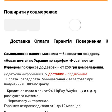
Поширити у соцмережах
Доставка
Оплата
Гарантія
Повернення
Ко
Самовывоз из нашего магазина — безоплатно по адресу.
«Новая почта» по Украине по тарифам «Новая почта»
Курьером по Одессе до дверей – от 250 грн домовладения.
Додаткова информация
о
доставке -
подзвонить!
- Оплата - передплата. Минимальная 70% за товар при
получении и 100% по факту.
---Кредитная карта в приват24, LiqPay, Wayforpay и т. д. д.
розахункова система
--- Через кассу чи терминал.
Гарантия от производителя от 1 до 12 месяцев.