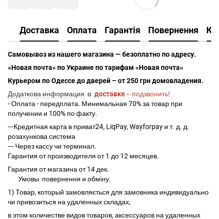
Доставка
Оплата
Гарантія
Повернення
Ко
Самовывоз из нашего магазина — безоплатно по адресу.
«Новая почта» по Украине по тарифам «Новая почта»
Курьером по Одессе до дверей – от 250 грн домовладения.
Додаткова информация
о
доставке -
подзвонить!
- Оплата - передплата. Минимальная 70% за товар при
получении и 100% по факту.
---Кредитная карта в приват24, LiqPay, Wayforpay и т. д. д.
розахункова система
--- Через кассу чи терминал.
Гарантия от производителя от 1 до 12 месяцев.
Гарантия от магазина от 14 дек.
Умовы
повернення и обміну.
1) Товар, который замовляється для замовника индивидуально
чи привозиться на удаленных складах,
в этом количестве видов товаров, аксессуаров на удаленных