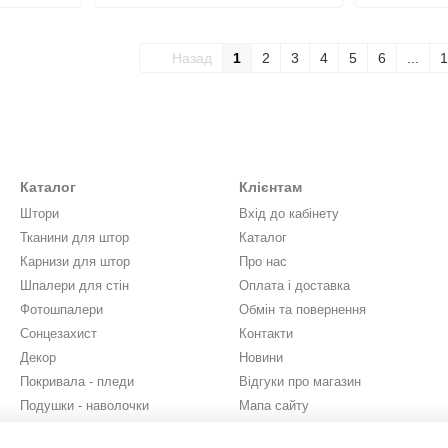
Назад
1
2
3
4
5
6
...
1
Каталог
Клієнтам
Штори
Вхід до кабінету
Тканини для штор
Каталог
Карнизи для штор
Про нас
Шпалери для стін
Оплата і доставка
Фотошпалери
Обмін та повернення
Сонцезахист
Контакти
Декор
Новини
Покривала - пледи
Відгуки про магазин
Подушки - наволочки
Мапа сайту
Бренди
Юридична інформація