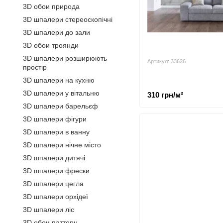
3D обои природа
3D шпалери стереоскопічні
3D шпалери до зали
3D обои троянди
3D шпалери розширюють
Артикул: 33626
простір
3D шпалери на кухню
3D шпалери у вітальню
310 грн/м²
3D шпалери барельєф
3D шпалери фігури
3D шпалери в ванну
3D шпалери нічне місто
3D шпалери дитячі
3D шпалери фрески
3D шпалери цегла
3D шпалери орхідеї
3D шпалери ліс
3D обои паттерн