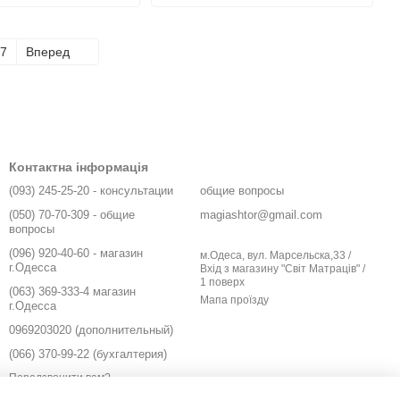
7
Вперед
Контактна інформація
(093) 245-25-20 - консультации
общие вопросы
(050) 70-70-309 - общие
magiashtor@gmail.com
вопросы
(096) 920-40-60 - магазин
м.Одеса, вул. Марсельска,33 /
г.Одесса
Вхід з магазину "Світ Матраців" /
1 поверх
(063) 369-333-4 магазин
Мапа проїзду
г.Одесса
0969203020 (дополнительный)
(066) 370-99-22 (бухгалтерия)
Передзвонити вам?