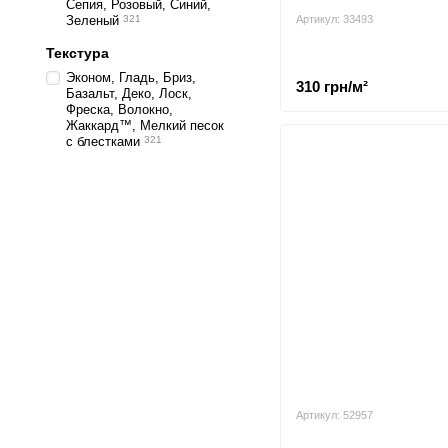
Сепия, Розовый, Синий,
Зеленый
321
Артикул: 33493
Текстура
Эконом, Гладь, Бриз,
310 грн/м²
Базальт, Деко, Лоск,
Фреска, Волокно,
Жаккард™, Мелкий песок
с блестками
321
Артикул: 52957