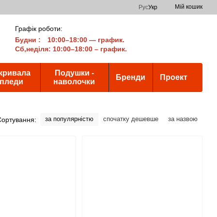
Мій кошик
Рус
Укр
Графік роботи:
Будни
:
10:00–18:00 — график.
Сб,неділя: 10:00–18:00 – график.
кривала
Подушки -
Бренди
Проект
 пледи
наволочки
за популярністю
спочатку дешевше
за назвою
Сортування: