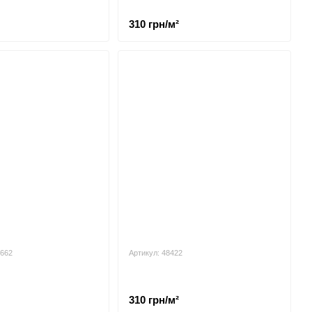
310 грн/м²
8662
Артикул: 48422
310 грн/м²