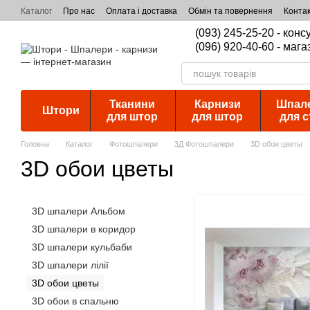
Перейти к основному контенту
Каталог
Про нас
Оплата і доставка
Обмін та повернення
Конта
(093) 245-25-20 - кон
(096) 920-40-60 - мага
Тканини
Карнизи
Шпал
Штори
для штор
для штор
для с
Головна
Каталог
Фотошпалери
3Д Фотошпалери
3D обои цветы
3D обои цветы
3D шпалери Альбом
3D шпалери в коридор
3D шпалери кульбаби
3D шпалери лілії
3D обои цветы
3D обои в спальню