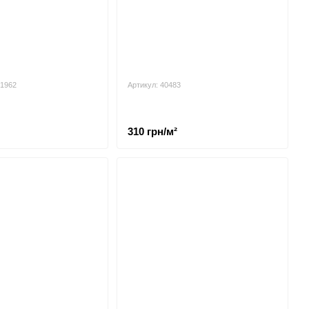
21962
Артикул: 40483
310 грн/м²