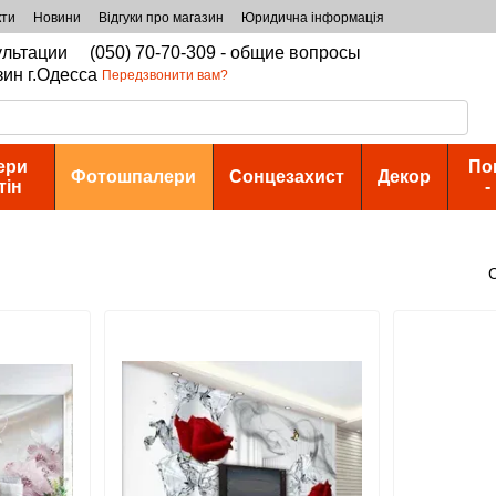
кти
Новини
Відгуки про магазин
Юридична інформація
сультации
(050) 70-70-309 - общие вопросы
зин г.Одесса
Передзвонити вам?
ери
По
Фотошпалери
Сонцезахист
Декор
тін
-