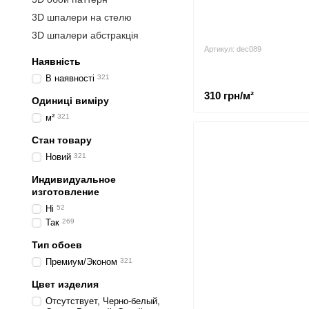
3D шпалери на стелю
3D шпалери абстракція
Артикул: dec089
Наявність
В наявності
321
310 грн/м²
Одиниці виміру
м²
321
Стан товару
Новий
321
Индивидуальное
изготовление
Ні
52
Так
269
Тип обоев
Премиум/Эконом
321
Цвет изделия
Отсутствует, Черно-белый,