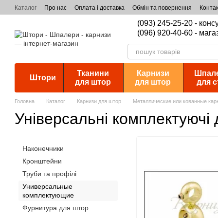
Перейти к основному контенту
Каталог
Про нас
Оплата і доставка
Обмін та повернення
Конта
(093) 245-25-20 - кон
(096) 920-40-60 - мага
Тканини
Карнизи
Шпал
Штори
для штор
для штор
для с
Головна
Каталог
Карнизи для штор
Металлические или кованные кар
Універсальні комплектуючі 
Наконечники
Кронштейни
Труби та профілі
Универсальные
комплектующие
Фурнитура для штор