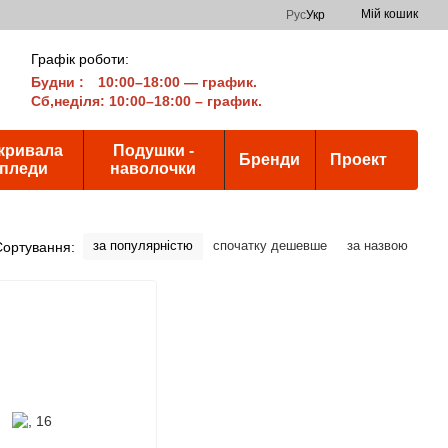
Мій кошик
Рус
Укр
Графік роботи:
Будни
:
10:00–18:00 — график.
Сб,неділя: 10:00–18:00 – график.
кривала
Подушки -
Бренди
Проект
 пледи
наволочки
за популярністю
спочатку дешевше
за назвою
Сортування: