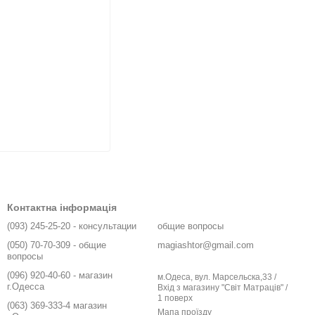
Контактна інформація
(093) 245-25-20 - консультации
общие вопросы
(050) 70-70-309 - общие
magiashtor@gmail.com
вопросы
(096) 920-40-60 - магазин
м.Одеса, вул. Марсельска,33 /
г.Одесса
Вхід з магазину "Світ Матраців" /
1 поверх
(063) 369-333-4 магазин
Мапа проїзду