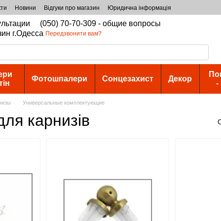
кти
Новини
Відгуки про магазин
Юридична інформація
сультации
(050) 70-70-309 - общие вопросы
зин г.Одесса
Передзвонити вам?
ери
По
Фотошпалери
Сонцезахист
Декор
тін
-
низы
Универсальные комплектующие
для карнизів