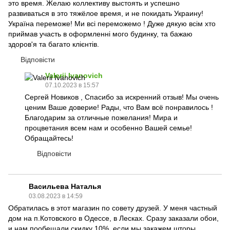
это время. Желаю коллективу выстоять и успешно
развиваться в это тяжёлое время, и не покидать Украину!
Україна переможе! Ми всі переможемо ! Дуже дякую всім хто
приймав участь в оформленні мого будинку, та бажаю
здоров'я та багато клієнтів.
Відповісти
Valerii Ivanovich
07.10.2023 в 15:57
Сергей Новиков , Спасибо за искренний отзыв! Мы очень
ценим Ваше доверие! Рады, что Вам всё понравилось !
Благодарим за отличные пожелания! Мира и
процветания всем нам и особенно Вашей семье!
Обращайтесь!
Відповісти
Васильева Наталья
03.08.2023 в 14:59
Обратилась в этот магазин по совету друзей. У меня частный
дом на п.Котовского в Одессе, в Лесках. Сразу заказали обои,
и нам пообещали скидку 10% ,если мы закажем шторы.