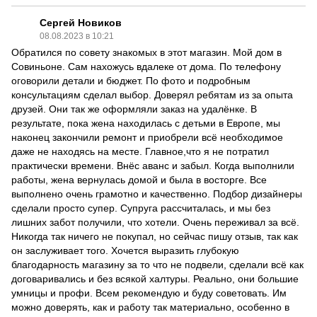
Сергей Новиков
08.08.2023 в 10:21
Обратился по совету знакомых в этот магазин. Мой дом в
Совиньоне. Сам нахожусь вдалеке от дома. По телефону
оговорили детали и бюджет. По фото и подробным
консультациям сделал выбор. Доверял ребятам из за опыта
друзей. Они так же оформляли заказ на удалёнке. В
результате, пока жена находилась с детьми в Европе, мы
наконец закончили ремонт и приобрели всё необходимое
даже не находясь на месте. Главное,что я не потратил
практически времени. Внёс аванс и забыл. Когда выполнили
работы, жена вернулась домой и была в восторге. Все
выполнено очень грамотно и качественно. Подбор дизайнеры
сделали просто супер. Супруга рассчиталась, и мы без
лишних забот получили, что хотели. Очень переживал за всё.
Никогда так ничего не покупал, но сейчас пишу отзыв, так как
он заслуживает того. Хочется выразить глубокую
благодарность магазину за то что не подвели, сделали всё как
договаривались и без всякой халтуры. Реально, они большие
умницы и профи. Всем рекомендую и буду советовать. Им
можно доверять, как и работу так материально, особенно в