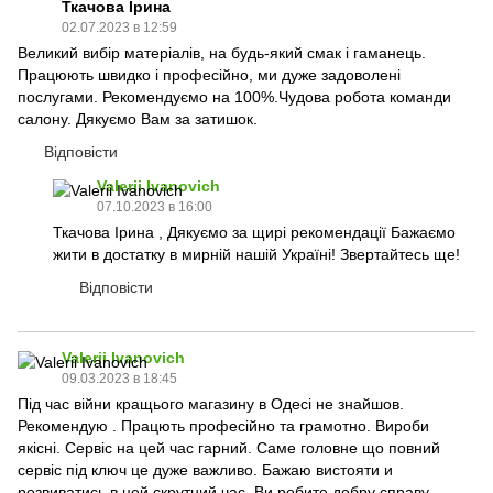
Ткачова Ірина
02.07.2023 в 12:59
Великий вибір матеріалів, на будь-який смак і гаманець.
Працюють швидко і професійно, ми дуже задоволені
послугами. Рекомендуємо на 100%.Чудова робота команди
салону. Дякуємо Вам за затишок.
Відповісти
Valerii Ivanovich
07.10.2023 в 16:00
Ткачова Ірина , Дякуємо за щирі рекомендації Бажаємо
жити в достатку в мирній нашій Україні! Звертайтесь ще!
Відповісти
Valerii Ivanovich
09.03.2023 в 18:45
Під час війни кращього магазину в Одесі не знайшов.
Рекомендую . Працють професійно та грамотно. Вироби
якісні. Сервіс на цей час гарний. Саме головне що повний
сервіс під ключ це дуже важливо. Бажаю вистояти и
розвиватись в цей скрутний час. Ви робите добру справу.