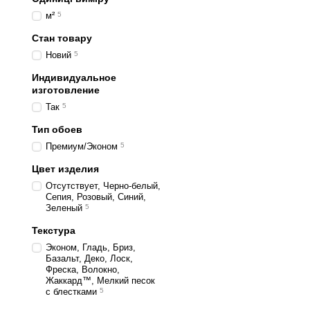
м²
5
Стан товару
Новий
5
Индивидуальное
изготовление
Так
5
Тип обоев
Премиум/Эконом
5
Цвет изделия
Отсутствует, Черно-белый,
Сепия, Розовый, Синий,
Зеленый
5
Текстура
Эконом, Гладь, Бриз,
Базальт, Деко, Лоск,
Фреска, Волокно,
Жаккард™, Мелкий песок
с блестками
5