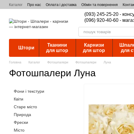
Перейти к основному контенту
Каталог
Про нас
Оплата і доставка
Обмін та повернення
Конта
(093) 245-25-20 - кон
(096) 920-40-60 - мага
Тканини
Карнизи
Шпал
Штори
для штор
для штор
для с
Головна
Каталог
Фотошпалери
Фотошпалери
Луна
Фотошпалери Луна
Фони і текстури
Квіти
Старе місто
Природа
Фрески
Місто