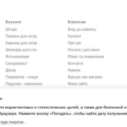
Каталог
Клієнтам
Штори
Вхід до кабінету
Тканини для штор
Каталог
Карнизи для штор
Про нас
Шпалери для стін
Оплата і доставка
Фотошпалери
Обмін та повернення
Сонцезахист
Контакти
Декор
Новини
Покривала - пледи
Відгуки про магазин
Подушки - наволочки
Мапа сайту
Бренди
Юридична інформація
Проект
и.
Ми в соцмережах
ля маркетинговых и статистических целей, а также для безпечной 
браузере. Нажмите кнопку «Погодать», чтобы найти дату получения
года покупок
.