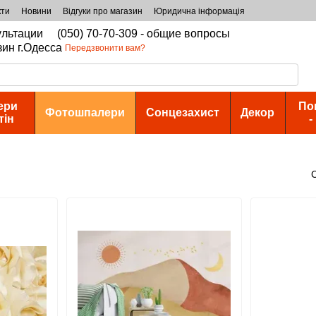
кти
Новини
Відгуки про магазин
Юридична інформація
сультации
(050) 70-70-309 - общие вопросы
зин г.Одесса
Передзвонити вам?
ери
По
Фотошпалери
Сонцезахист
Декор
тін
-