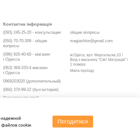
Контактна інформація
(093) 245-25-20 - консультации
общие вопросы
(050) 70-70-309 - общие
magiashtor@gmail.com
вопросы
(096) 920-40-60 - магазин
м.Одеса, вул. Марсельска,33 /
г.Одесса
Вхід з магазину "Світ Матраців" /
1 поверх
(063) 369-333-4 магазин
Мапа проїзду
г.Одесса
0969203020 (дополнительный)
(066) 370-99-22 (бухгалтерия)
Передзвонити вам?
и надежной
Погодитися
 файлов cookie.