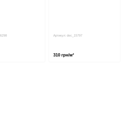
16298
Артикул: dec_15797
310 грн/м²