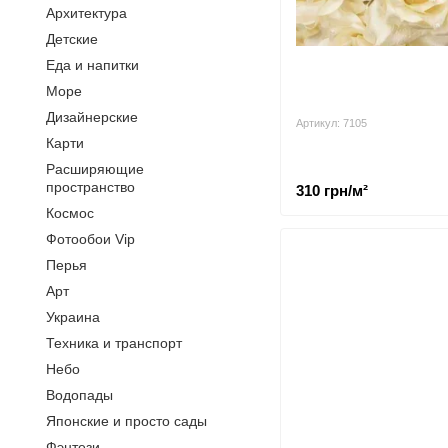
Архитектура
Детские
Еда и напитки
Море
Дизайнерские
Артикул: 7105
Карти
Расширяющие
пространство
310 грн/м²
Космос
Фотообои Vip
Перья
Арт
Украина
Техника и транспорт
Небо
Водопады
Японские и просто сады
Фэнтези