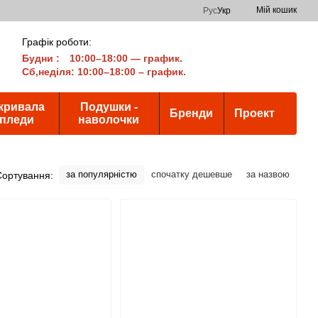
Мій кошик
Рус
Укр
Графік роботи:
Будни
:
10:00–18:00 — график.
Сб,неділя: 10:00–18:00 – график.
кривала
Подушки -
Бренди
Проект
 пледи
наволочки
за популярністю
спочатку дешевше
за назвою
Сортування: