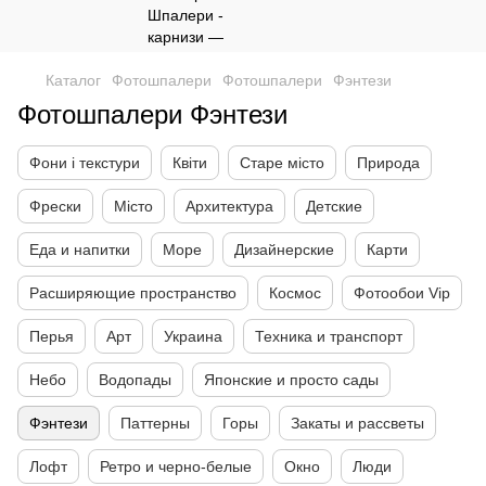
Каталог
Фотошпалери
Фотошпалери
Фэнтези
Фотошпалери Фэнтези
Фони і текстури
Квіти
Старе місто
Природа
Фрески
Місто
Архитектура
Детские
Еда и напитки
Море
Дизайнерские
Карти
Расширяющие пространство
Космос
Фотообои Vip
Перья
Арт
Украина
Техника и транспорт
Небо
Водопады
Японские и просто сады
Фэнтези
Паттерны
Горы
Закаты и рассветы
Лофт
Ретро и черно-белые
Окно
Люди