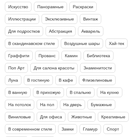
Искусство
Панорамные
Раскраски
Иллюстрации
Эксклюзивные
Винтаж
Для подростков
Абстракция
Акварель
В скандинавском стиле
Воздушные шары
Хай-тек
Граффити
Прованс
Камин
Библиотека
Поп Арт
Для салона красоты
Знаменитости
Луна
В гостиную
В кафе
Флизелиновые
В ванную
В прихожую
В спальню
На кухню
На потолок
На пол
На дверь
Бумажные
Виниловые
Для офиса
Животные
Креативные
В современном стиле
Замки
Гламур
Спорт