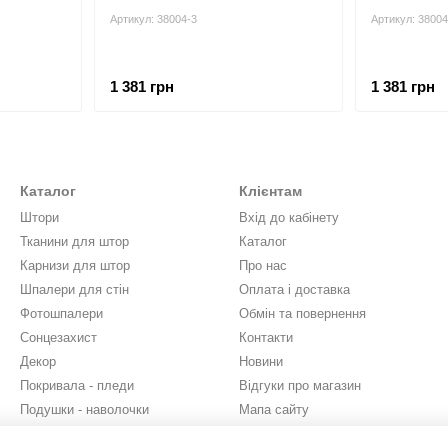
Артикул: 38004-3
Артикул: 38004
1 381 грн
1 381 грн
Каталог
Клієнтам
Штори
Вхід до кабінету
Тканини для штор
Каталог
Карнизи для штор
Про нас
Шпалери для стін
Оплата і доставка
Фотошпалери
Обмін та повернення
Сонцезахист
Контакти
Декор
Новини
Покривала - пледи
Відгуки про магазин
Подушки - наволочки
Мапа сайту
Бренди
Юридична інформація