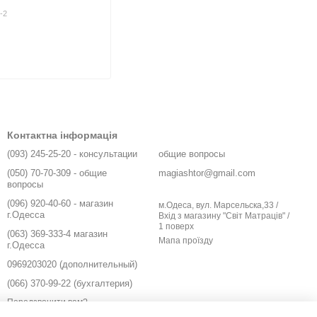
-2
Контактна інформація
(093) 245-25-20 - консультации
общие вопросы
(050) 70-70-309 - общие
magiashtor@gmail.com
вопросы
(096) 920-40-60 - магазин
м.Одеса, вул. Марсельска,33 /
г.Одесса
Вхід з магазину "Світ Матраців" /
1 поверх
(063) 369-333-4 магазин
Мапа проїзду
г.Одесса
0969203020 (дополнительный)
(066) 370-99-22 (бухгалтерия)
Передзвонити вам?