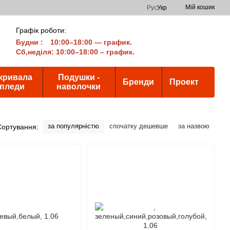
Мій кошик
Рус
Укр
Графік роботи:
Будни
:
10:00–18:00 — график.
Сб,неділя: 10:00–18:00 – график.
кривала
Подушки -
Бренди
Проект
 пледи
наволочки
за популярністю
спочатку дешевше
за назвою
Сортування: