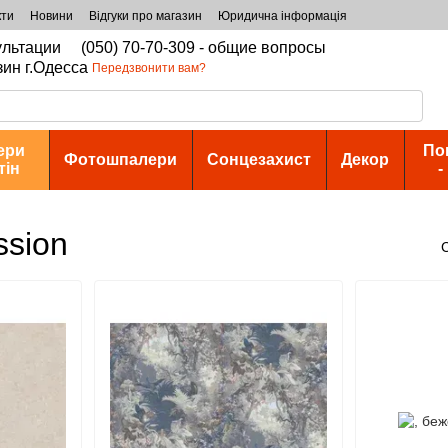
кти
Новини
Відгуки про магазин
Юридична інформація
сультации
(050) 70-70-309 - общие вопросы
зин г.Одесса
Передзвонити вам?
ери
По
Фотошпалери
Сонцезахист
Декор
тін
-
ssion