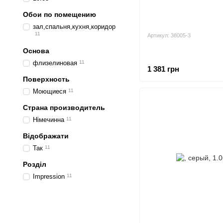
Обои по помещению
зал,спальня,кухня,коридор
11
Артикул: 38005-3
Основа
флизелиновая
11
1 381 грн
Поверхность
Моющиеся
11
Страна производитель
Німечинна
11
Відображати
Так
11
Розділ
Impression
11