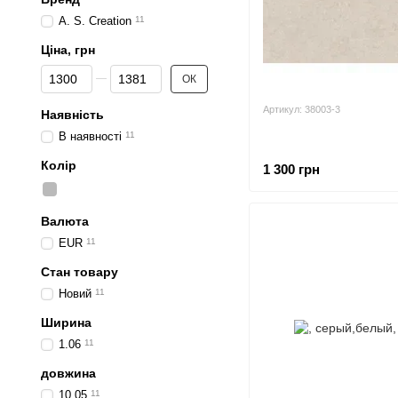
A. S. Creation
11
Ціна, грн
От Ціна, грн
До Ціна, грн
ОК
Артикул: 38003-3
Наявність
В наявності
11
Колір
1 300 грн
Валюта
EUR
11
Стан товару
Новий
11
Ширина
1.06
11
довжина
10.05
11