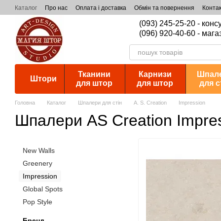
Перейти к основному контенту
Каталог
Про нас
Оплата і доставка
Обмін та повернення
Конта
(093) 245-25-20 - кон
(096) 920-40-60 - мага
Тканини
Карнизи
Шпал
Штори
для штор
для штор
для с
Головна
Каталог
Шпалери для стін
A. S. Creation
Impression
Шпалери AS Creation Impre
New Walls
Greenery
Impression
Global Spots
Pop Style
Бренд