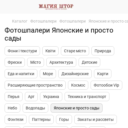
Каталог
Фотошпалери
Фотошпалери
Японские и просто 
Фотошпалери Японские и просто
сады
Фони і текстури
Квіти
Старе місто
Природа
Фрески
Місто
Архитектура
Детские
Еда и напитки
Море
Дизайнерские
Карти
Расширяющие пространство
Космос
Фотообои Vip
Перья
Арт
Украина
Техника и транспорт
Небо
Водопады
Японские и просто сады
Фэнтези
Паттерны
Горы
Закаты и рассветы