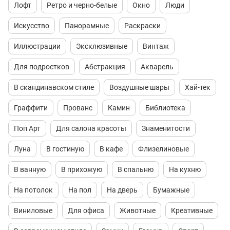
Лофт
Ретро и черно-белые
Окно
Люди
Искусство
Панорамные
Раскраски
Иллюстрации
Эксклюзивные
Винтаж
Для подростков
Абстракция
Акварель
В скандинавском стиле
Воздушные шары
Хай-тек
Граффити
Прованс
Камин
Библиотека
Поп Арт
Для салона красоты
Знаменитости
Луна
В гостиную
В кафе
Флизелиновые
В ванную
В прихожую
В спальню
На кухню
На потолок
На пол
На дверь
Бумажные
Виниловые
Для офиса
Животные
Креативные