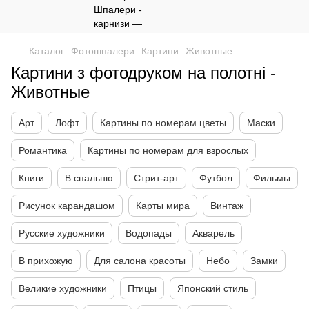
Каталог
Фотошпалери
Картини
Животные
Картини з фотодруком на полотні -
Животные
Арт
Лофт
Картины по номерам цветы
Маски
Романтика
Картины по номерам для взрослых
Книги
В спальню
Стрит-арт
Футбол
Фильмы
Рисунок карандашом
Карты мира
Винтаж
Русские художники
Водопады
Акварель
В прихожую
Для салона красоты
Небо
Замки
Великие художники
Птицы
Японский стиль