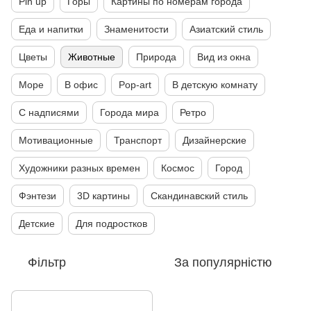
Pin up
Горы
Картины по номерам города
Еда и напитки
Знаменитости
Азиатский стиль
Цветы
Животные
Природа
Вид из окна
Море
В офис
Pop-art
В детскую комнату
С надписями
Города мира
Ретро
Мотивационные
Транспорт
Дизайнерские
Художники разных времен
Космос
Город
Фэнтези
3D картины
Скандинавский стиль
Детские
Для подростков
Фільтр
За популярністю