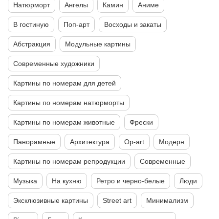
Натюрморт
Ангелы
Камин
Аниме
В гостиную
Поп-арт
Восходы и закаты
Абстракция
Модульные картины
Современные художники
Картины по номерам для детей
Картины по номерам натюрморты
Картины по номерам животные
Фрески
Панорамные
Архитектура
Op-art
Модерн
Картины по номерам репродукции
Современные
Музыка
На кухню
Ретро и черно-белые
Люди
Эксклюзивные картины
Street art
Минимализм