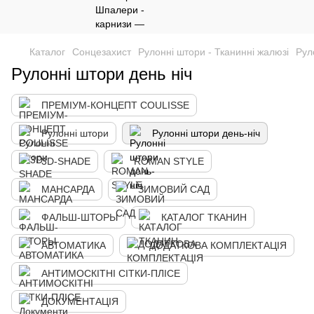
Каталог
Сонцезахист
Рулонні штори - Тканинні жалюзі
Рул
Рулонні штори день ніч
ПРЕМІУМ-КОНЦЕПТ COULISSE
Рулонні штори
Рулонні штори день-ніч
3D-SHADE
ROMAN STYLE
МАНСАРДА
ЗИМОВИЙ САД
ФАЛЬШ-ШТОРЫ
КАТАЛОГ ТКАНИН
АВТОМАТИКА
ДОДАТКОВА КОМПЛЕКТАЦІЯ
АНТИМОСКІТНІ СІТКИ-ПЛІСЕ
ДОКУМЕНТАЦІЯ