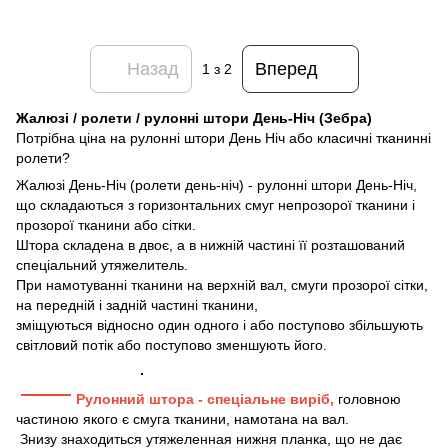
Назад
Вперед
1
з 2
Жалюзі / ролети / рулонні штори День-Ніч (Зебра)
Потрібна ціна на рулонні штори День Ніч або класичні тканинні
ролети?
Жалюзі День-Ніч (ролети день-ніч) - рулонні штори День-Ніч,
що складаються з горизонтальних смуг непрозорої тканини і
прозорої тканини або сітки.
Штора складена в двоє, а в нижній частині її розташований
спеціальний утяжелитель.
При намотуванні тканини на верхній вал, смуги прозорої сітки,
на передній і задній частині тканини,
зміщуються відносно один одного і або поступово збільшують
світловий потік або поступово зменшують його.
Рулонний штора - спеціальне виріб,
головною
частиною якого є смуга тканини, намотана на вал.
Знизу знаходиться утяжеленная нижня планка, що не дає