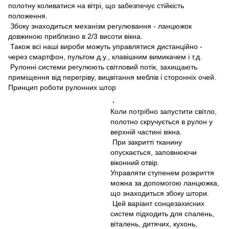
полотну коливатися на вітрі, що забезпечує стійкість
положення.
Збоку знаходиться механізм регулювання - ланцюжок
довжиною приблизно в 2/3 висоти вікна.
Також всі наші вироби можуть управлятися дистанційно -
через смартфон, пультом д.у., клавішним вимикачем і т.д.
Рулонні системи регулюють світловий потік, захищають
приміщення від перегріву, вицвітання меблів і сторонніх очей.
Принцип роботи рулонних штор
Коли потрібно запустити світло,
полотно скручується в рулон у
верхній частині вікна.
При закритті тканину
опускається, заповнюючи
віконний отвір.
Управляти ступенем розкриття
можна за допомогою ланцюжка,
що знаходиться збоку штори.
Цей варіант сонцезахисних
систем підходить для спалень,
віталень, дитячих, кухонь,