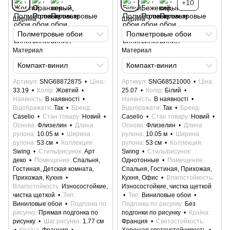
+10
Ширина
Ширина
Полметровые обои
Полметровые обои
Материал
Материал
Компакт-винил
Компакт-винил
Артикул
SNG68872875
Ціна
Артикул
SNG68521000
Ціна
33.19
Колір
Жовтий
25.07
Колір
Білий
Наявність
В наявності
Наявність
В наявності
Відображати
Так
Бренд
Відображати
Так
Бренд
Caselio
Стан товару
Новий
Caselio
Стан товару
Новий
Основа
Флизелин
Длина
Основа
Флизелин
Длина
рулона
10.05 м
Ширина
рулона
10.05 м
Ширина
рулона
53 см
Коллекция
рулона
53 см
Коллекция
Swing
Стиль/рисунок
Арт
Swing
Стиль/рисунок
деко
Помещение
Спальня,
Однотонные
Помещение
Гостиная, Детская комната,
Спальня, Гостиная, Прихожая,
Прихожая, Кухня
Кухня, Офис
Влагостойкость
Влагостойкость
Износостойкие,
Износостойкие, чистка щеткой
чистка щеткой
Тип
Тип
Виниловые обои
Виниловые обои
Подгонка по
Подгонка по рисунку
Без
рисунку
Прямая подгонка по
подгонки по рисунку
Країна
рисунку
Шаг рисунка
1.77 см
Франция
Светостойкость