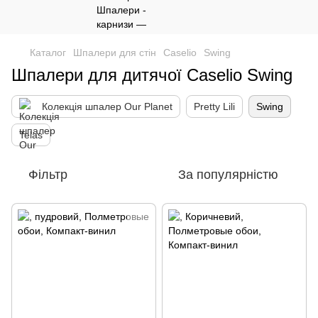
Каталог
Шпалери для стін
Caselio
Swing
Шпалери для дитячої Caselio Swing
Колекція шпалер Our Planet
Pretty Lili
Swing
Telas
Фільтр
За популярністю