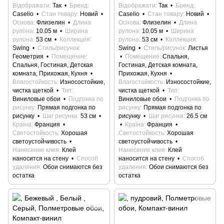
Відображати
Так
Бренд
Відображати
Так
Бренд
Caselio
Стан товару
Новий
Caselio
Стан товару
Новий
Основа
Флизелин
Длина
Основа
Флизелин
Длина
рулона
10.05 м
Ширина
рулона
10.05 м
Ширина
рулона
53 см
Коллекция
рулона
53 см
Коллекция
Swing
Стиль/рисунок
Swing
Стиль/рисунок
Листья
Геометрия
Помещение
Помещение
Спальня,
Спальня, Гостиная, Детская
Гостиная, Детская комната,
комната, Прихожая, Кухня
Прихожая, Кухня
Влагостойкость
Износостойкие,
Влагостойкость
Износостойкие,
чистка щеткой
Тип
чистка щеткой
Тип
Виниловые обои
Подгонка по
Виниловые обои
Подгонка по
рисунку
Прямая подгонка по
рисунку
Прямая подгонка по
рисунку
Шаг рисунка
53 см
рисунку
Шаг рисунка
26.5 см
Країна
Франция
Країна
Франция
Светостойкость
Хорошая
Светостойкость
Хорошая
светоустойчивость
светоустойчивость
Нанесение клея
Клей
Нанесение клея
Клей
наносится на стену
Способ
наносится на стену
Способ
удаления
Обои снимаются без
удаления
Обои снимаются без
остатка
остатка