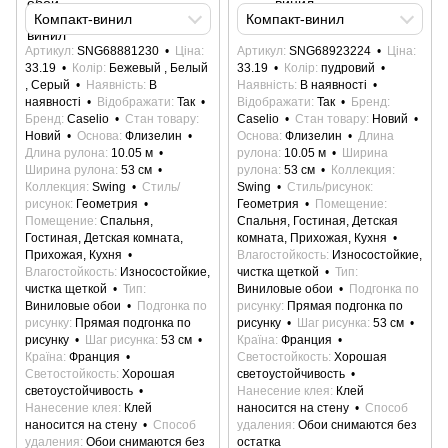
Компакт-винил
Компакт-винил
Артикул
SNG68881230
Ціна
Артикул
SNG68923224
Ціна
33.19
Колір
Бежевый , Белый
33.19
Колір
пудровий
, Серый
Наявність
В
Наявність
В наявності
наявності
Відображати
Так
Відображати
Так
Бренд
Бренд
Caselio
Стан товару
Caselio
Стан товару
Новий
Новий
Основа
Флизелин
Основа
Флизелин
Длина
Длина рулона
10.05 м
рулона
10.05 м
Ширина
Ширина рулона
53 см
рулона
53 см
Коллекция
Коллекция
Swing
Стиль/
Swing
Стиль/рисунок
рисунок
Геометрия
Геометрия
Помещение
Помещение
Спальня,
Спальня, Гостиная, Детская
Гостиная, Детская комната,
комната, Прихожая, Кухня
Прихожая, Кухня
Влагостойкость
Износостойкие,
Влагостойкость
Износостойкие,
чистка щеткой
Тип
чистка щеткой
Тип
Виниловые обои
Подгонка по
Виниловые обои
Подгонка по
рисунку
Прямая подгонка по
рисунку
Прямая подгонка по
рисунку
Шаг рисунка
53 см
рисунку
Шаг рисунка
53 см
Країна
Франция
Країна
Франция
Светостойкость
Хорошая
Светостойкость
Хорошая
светоустойчивость
светоустойчивость
Нанесение клея
Клей
Нанесение клея
Клей
наносится на стену
Способ
наносится на стену
Способ
удаления
Обои снимаются без
удаления
Обои снимаются без
остатка