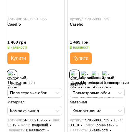
Артикул: SNG68913965
Артикул: SNG68931729
Caselio
Caselio
1 469 грн
1 469 грн
В наявності
В наявності
Купити
Купити
Ширина
Ширина
Полметровые обои
Полметровые обои
Материал
Материал
Компакт-винил
Компакт-винил
Артикул
SNG68913965
Ціна
Артикул
SNG68931729
Ціна
33.19
Колір
пудровий
33.19
Колір
Коричневий
Наявність
В наявності
Наявність
В наявності