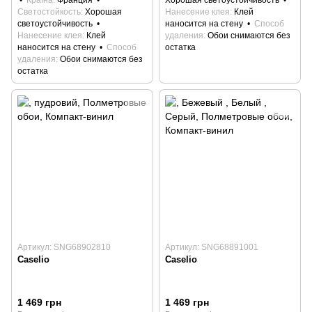
Країна
Франция
Хорошая светоустойчивость
Светостойкость
Хорошая
Нанесение клея
Клей
светоустойчивость
наносится на стену
Способ
Нанесение клея
Клей
удаления
Обои снимаются без
наносится на стену
Способ
остатка
удаления
Обои снимаются без
остатка
Артикул: SNG68902810
Артикул: SNG68891001
Caselio
Caselio
1 469 грн
1 469 грн