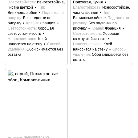
Влагостойкость
Износостойкие,
Прихожая, Кухня
чистка щеткой
Тип
Влагостойкость
Износостойкие,
Виниловые обои
Подгонка по
чистка щеткой
Тип
рисунку
Без подгонки по
Виниловые обои
Подгонка по
рисунку
Країна
Франция
рисунку
Без подгонки по
Светостойкость
Хорошая
рисунку
Країна
Франция
светоустойчивость
Светостойкость
Хорошая
Нанесение клея
Клей
светоустойчивость
наносится на стену
Способ
Нанесение клея
Клей
удаления
Обои снимаются без
наносится на стену
Способ
остатка
удаления
Обои снимаются без
остатка
Артикул: SNG68529350