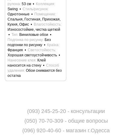
рулона
53 см
Коллекция
Swing
Стиль/рисунок
Однотонные
Помещение
Спальня, Гостиная, Прихожая,
Кухня, Офис
Влагостойкость
Износостойкие, чистка щеткой
Тип
Виниловые обои
Подгонка по рисунку
Без
подгонки по рисунку
Країна
Франция
Светостойкость
Хорошая светоустойчивость
Нанесение клея
Клей
наносится на стену
Способ
удаления
Обои снимаются без
остатка
(093) 245-25-20 - консультации
(050) 70-70-309 - общие вопросы
(096) 920-40-60 - магазин г.Одесса