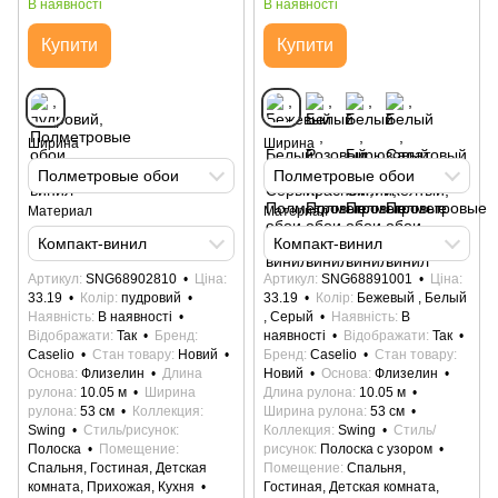
В наявності
В наявності
Купити
Купити
Ширина
Ширина
Полметровые обои
Полметровые обои
Материал
Материал
Компакт-винил
Компакт-винил
Артикул
SNG68902810
Ціна
Артикул
SNG68891001
Ціна
33.19
Колір
пудровий
33.19
Колір
Бежевый , Белый
Наявність
В наявності
, Серый
Наявність
В
Відображати
Так
Бренд
наявності
Відображати
Так
Caselio
Стан товару
Новий
Бренд
Caselio
Стан товару
Основа
Флизелин
Длина
Новий
Основа
Флизелин
рулона
10.05 м
Ширина
Длина рулона
10.05 м
рулона
53 см
Коллекция
Ширина рулона
53 см
Swing
Стиль/рисунок
Коллекция
Swing
Стиль/
Полоска
Помещение
рисунок
Полоска с узором
Спальня, Гостиная, Детская
Помещение
Спальня,
комната, Прихожая, Кухня
Гостиная, Детская комната,