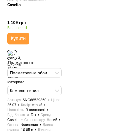
Caselio
1 109 грн
В наявності
Купити
Ширина
Полметровые обои
Материал
Компакт-винил
Артикул
SNG68529350
Ціна
25.07
Колір
серый
Наявність
В наявності
Відображати
Так
Бренд
Caselio
Стан товару
Новий
Основа
Флизелин
Длина
рулона
10.05 м
Ширина