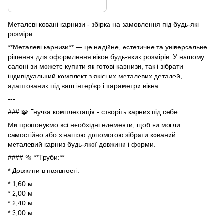
Металеві ковані карнизи - збірка на замовлення під будь-які
розміри.
**Металеві карнизи** — це надійне, естетичне та універсальне
рішення для оформлення вікон будь-яких розмірів. У нашому
салоні ви можете купити як готові карнизи, так і зібрати
індивідуальний комплект з якісних металевих деталей,
адаптованих під ваш інтер'єр і параметри вікна.
---
### 🧩 Гнучка комплектація - створіть карниз під себе
Ми пропонуємо всі необхідні елементи, щоб ви могли
самостійно або з нашою допомогою зібрати кований
металевий карниз будь-якої довжини і форми.
#### 🔩 **Труби:**
* Довжини в наявності:
* 1,60 м
* 2,00 м
* 2,40 м
* 3,00 м