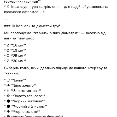
(еркерних) карнизів**
* 🧷 Інша фурнітура та кріплення - для надійної установки та
красивого оформлення
---
### 🎨 Кольори та діаметри труб
Ми пропонуємо **карнизи різних діаметрів** — залежно від
ваги та типу штор:
* Ø **16 мм**
* Ø **19 мм**
* Ø **25 мм**
* Ø **30 мм**
Виберіть колір, який ідеально підійде до вашого інтер'єру та
тканини:
* ⚪ **Білий**
* 🌟 **Біле золото**
* ✨ **Золото матове**
* 💎 **Золото глянсове**
* ⚫ **Чорний матовий**
* 🌑 **Чорний з блиском**
* 🔶 **Чорне золото**
* 🟤 **Антик (патинована бронза)**