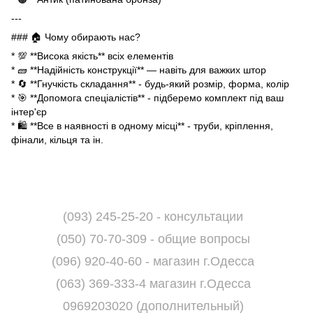
---
### 🏠 Чому обирають нас?
* 💯 **Висока якість** всіх елементів
* 🧱 **Надійність конструкції** — навіть для важких штор
* 🔄 **Гнучкість складання** - будь-який розмір, форма, колір
* 🎯 **Допомога спеціалістів** - підберемо комплект під ваш
інтер'єр
* 🛍 **Все в наявності в одному місці** - труби, кріплення,
фінали, кільця та ін.
(093) 245-25-20 - консультации
(050) 70-70-309 - общие вопросы
(096) 920-40-60 - магазин г.Одесса
(063) 369-333-4 магазин г.Одесса
0969203020 (дополнительный)