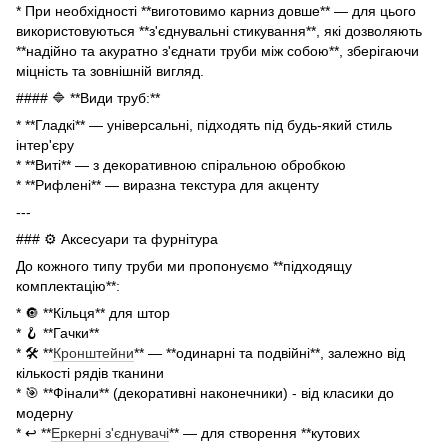
* При необхідності **виготовимо карниз довше** — для цього
використовуються **з'єднувальні стикування**, які дозволяють
**надійно та акуратно з'єднати труби між собою**, зберігаючи
міцність та зовнішній вигляд.
#### 🔷 **Види труб:**
* **Гладкі** — універсальні, підходять під будь-який стиль
інтер'єру
* **Виті** — з декоративною спіральною обробкою
* **Рифлені** — виразна текстура для акценту
---
### ⚙️ Аксесуари та фурнітура
До кожного типу труби ми пропонуємо **підходящу
комплектацію**:
* 🔘 **Кільця** для штор
* 🪝 **Гачки**
* 🛠 **
Кронштейни
** — **одинарні та подвійні**, залежно від
кількості рядів тканини
* 🎯 **Фінали** (декоративні наконечники) - від класики до
модерну
* ↩️ **
Еркерні з'єднувачі
** — для створення **кутових