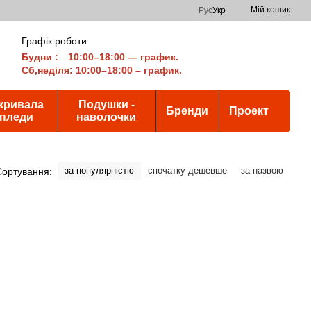
Мій кошик
Рус
Укр
Графік роботи:
Будни
:
10:00–18:00 — график.
Сб,неділя: 10:00–18:00 – график.
кривала
Подушки -
Бренди
Проект
 пледи
наволочки
за популярністю
спочатку дешевше
за назвою
Сортування: