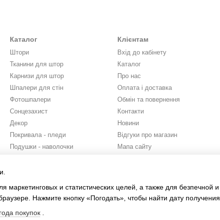
 класичні сонцезахисні системи, що складаються з ламелей, розташ
Каталог
Клієнтам
ік. Жалюзі горизонтального типу оптимально підходять для житлови
Штори
Вхід до кабінету
мір?
Тканини для штор
Каталог
Карнизи для штор
Про нас
р (в верхній укіс).
Шпалери для стін
Оплата і доставка
а отвору в декількох місцях і вибирається найменше значення. Замі
Фотошпалери
Обмін та повернення
ть встановлюватися в глибині більше 70 мм від краю укосу, необхі
Сонцезахист
Контакти
Декор
Новини
Покривала - пледи
Відгуки про магазин
 виріб безперешкодно відкривати стулки вікна;
Подушки - наволочки
Мапа сайту
алюзі в залежності від висоти жалюзі:
Бренди
Юридична інформація
Проект
и.
Ми в соцмережах
ієві 25 мм.
ля маркетинговых и статистических целей, а также для безпечной 
браузере. Нажмите кнопку «Погодать», чтобы найти дату получения
года покупок
.