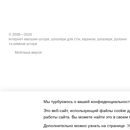
замовлення!
Інші приклади робіт
Горизонтальні жалюзі
-
регулюючи світловий пот
© 2008—2026
Як правильно зробити за
інтернет-магазин штори, шпалери для стін, карнизи, шпалери, рулонні
та римські штори
1 спосіб - установка в отві
Мобільна версія
Змиритися ширина і висот
жалюзі. Якщо жалюзі буду
блокадою.
Необхідно перевірити:
Чи дозволить встановлене
Розміри пакету зібраних ж
Висота жалюзі
Мы турбуємось о вашей конфиденциальност
Алюмінієві 16 мм. Алюмін
Это веб-сайт, использующий файлы cookie д
1000 мм 80 мм 80 мм
работы сайта. Вы можете найти это в своем 
1500 мм 100 мм 95 мм
Дополнительно можно узнать на странице
У
2000 мм 120 мм 110 мм