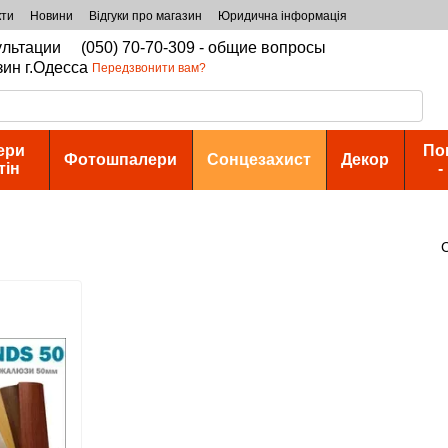
кти
Новини
Відгуки про магазин
Юридична інформація
сультации
(050) 70-70-309 - общие вопросы
зин г.Одесса
Передзвонити вам?
ери
По
Фотошпалери
Сонцезахист
Декор
тін
-