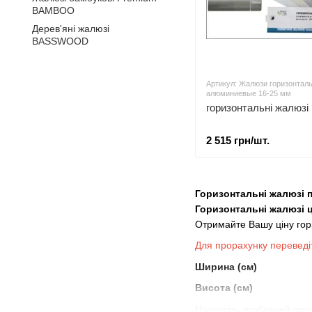
BAMBOO
Дерев'яні жалюзі
BASSWOOD
Артикул: Жалюзи горизонтал
алюминиевые 16-25 мм
горизонтальні жалюзі
2 515 грн/шт.
Горизонтальні жалюзі 
Горизонтальні жалюзі ц
Отримайте Вашу ціну гор
Для прорахунку переведіт
Ширина (см)
Висота (см)
Надішліть зроблений про