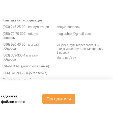
ованих одна над іншою і кріплень. Ламелі провертаються,
Контактна інформація
х, офісних і виробничих приміщень.
(093) 245-25-20 - консультации
общие вопросы
(050) 70-70-309 - общие
magiashtor@gmail.com
вопросы
(096) 920-40-60 - магазин
м.Одеса, вул. Марсельска,33 /
р проводиться на тій глибині отвору, де будуть встановлені
г.Одесса
Вхід з магазину "Світ Матраців" /
1 поверх
дно вказати в замовленні для комплектування спеціальної
(063) 369-333-4 магазин
Мапа проїзду
г.Одесса
0969203020 (дополнительный)
(066) 370-99-22 (бухгалтерия)
Передзвонити вам?
и надежной
Погодитися
 файлов cookie.