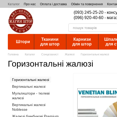
Перейти к основному контенту
Каталог
Про нас
Оплата і доставка
Обмін та повернення
Конта
(093) 245-25-20 - кон
(096) 920-40-60 - мага
Тканини
Карнизи
Шпал
Штори
для штор
для штор
для с
Головна
Каталог
Сонцезахист
Жалюзі
Горизонтальні жалюзі
Горизонтальні жалюзі
Горизонтальні жалюзі
Вертикальні жалюзі
Мультиштори - тюлеві
жалюзі
Вертикальні жалюзі
Noblesse
Жалюзі бамбукові Premium