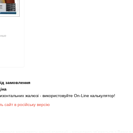
ьные
під замовлення
іна
изонтальних жалюзі - використовуйте On-Line калькулятор!
ь сайт в російську версію
рахунок менеджеру нашої компанії - менеджер зв'яжеться з Вами в 