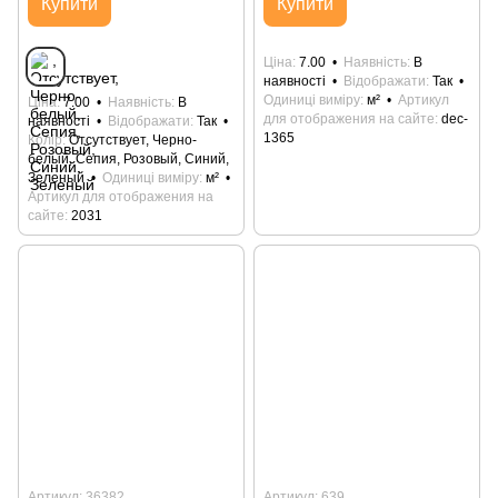
Купити
Купити
Ціна
7.00
Наявність
В
наявності
Відображати
Так
Одиниці виміру
м²
Артикул
Ціна
7.00
Наявність
В
для отображения на сайте
dec-
наявності
Відображати
Так
1365
Колір
Отсутствует, Черно-
белый, Сепия, Розовый, Синий,
Зеленый
Одиниці виміру
м²
Артикул для отображения на
сайте
2031
Артикул: 36382
Артикул: 639