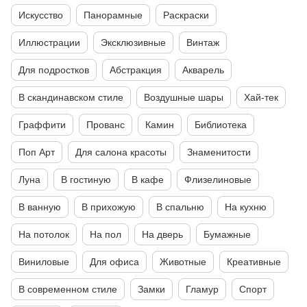
Искусство
Панорамные
Раскраски
Иллюстрации
Эксклюзивные
Винтаж
Для подростков
Абстракция
Акварель
В скандинавском стиле
Воздушные шары
Хай-тек
Граффити
Прованс
Камин
Библиотека
Поп Арт
Для салона красоты
Знаменитости
Луна
В гостиную
В кафе
Флизелиновые
В ванную
В прихожую
В спальню
На кухню
На потолок
На пол
На дверь
Бумажные
Виниловые
Для офиса
Животные
Креативные
В современном стиле
Замки
Гламур
Спорт