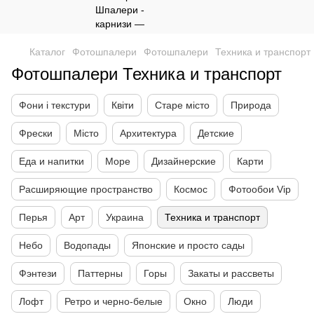
Каталог
Фотошпалери
Фотошпалери
Техника и транспорт
Фотошпалери Техника и транспорт
Фони і текстури
Квіти
Старе місто
Природа
Фрески
Місто
Архитектура
Детские
Еда и напитки
Море
Дизайнерские
Карти
Расширяющие пространство
Космос
Фотообои Vip
Перья
Арт
Украина
Техника и транспорт
Небо
Водопады
Японские и просто сады
Фэнтези
Паттерны
Горы
Закаты и рассветы
Лофт
Ретро и черно-белые
Окно
Люди