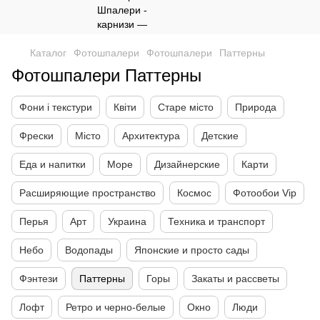
Каталог
Фотошпалери
Фотошпалери
Паттерны
Фотошпалери Паттерны
Фони і текстури
Квіти
Старе місто
Природа
Фрески
Місто
Архитектура
Детские
Еда и напитки
Море
Дизайнерские
Карти
Расширяющие пространство
Космос
Фотообои Vip
Перья
Арт
Украина
Техника и транспорт
Небо
Водопады
Японские и просто сады
Фэнтези
Паттерны
Горы
Закаты и рассветы
Лофт
Ретро и черно-белые
Окно
Люди