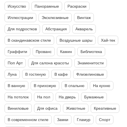
Искусство
Панорамные
Раскраски
Иллюстрации
Эксклюзивные
Винтаж
Для подростков
Абстракция
Акварель
В скандинавском стиле
Воздушные шары
Хай-тек
Граффити
Прованс
Камин
Библиотека
Поп Арт
Для салона красоты
Знаменитости
Луна
В гостиную
В кафе
Флизелиновые
В ванную
В прихожую
В спальню
На кухню
На потолок
На пол
На дверь
Бумажные
Виниловые
Для офиса
Животные
Креативные
В современном стиле
Замки
Гламур
Спорт