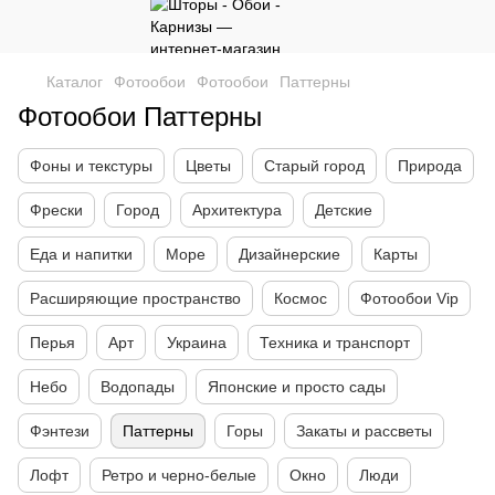
Каталог
Фотообои
Фотообои
Паттерны
Фотообои Паттерны
Фоны и текстуры
Цветы
Старый город
Природа
Фрески
Город
Архитектура
Детские
Еда и напитки
Море
Дизайнерские
Карты
Расширяющие пространство
Космос
Фотообои Vip
Перья
Арт
Украина
Техника и транспорт
Небо
Водопады
Японские и просто сады
Фэнтези
Паттерны
Горы
Закаты и рассветы
Лофт
Ретро и черно-белые
Окно
Люди