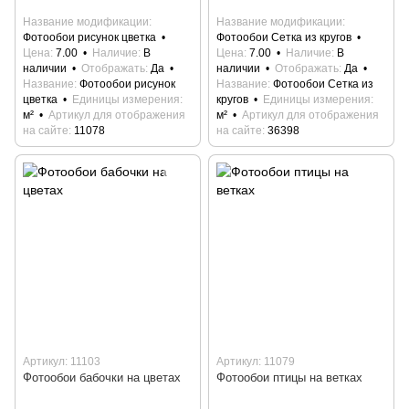
Название модификации
Название модификации
Фотообои рисунок цветка
Фотообои Сетка из кругов
Цена
7.00
Наличие
В
Цена
7.00
Наличие
В
наличии
Отображать
Да
наличии
Отображать
Да
Название
Фотообои рисунок
Название
Фотообои Сетка из
цветка
Единицы измерения
кругов
Единицы измерения
м²
Артикул для отображения
м²
Артикул для отображения
на сайте
11078
на сайте
36398
Артикул: 11103
Артикул: 11079
Фотообои бабочки на цветах
Фотообои птицы на ветках