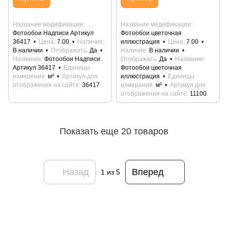
Название модификации
Название модификации
Фотообои Надписи Артикул
Фотообои цветочная
36417
Цена
7.00
Наличие
иллюстрация
Цена
7.00
В наличии
Отображать
Да
Наличие
В наличии
Название
Фотообои Надписи
Отображать
Да
Название
Артикул 36417
Единицы
Фотообои цветочная
измерения
м²
Артикул для
иллюстрация
Единицы
отображения на сайте
36417
измерения
м²
Артикул для
отображения на сайте
11100
Показать еще 20 товаров
Назад
Вперед
1
из 5