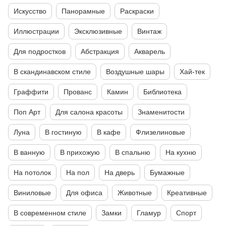
Искусство
Панорамные
Раскраски
Иллюстрации
Эксклюзивные
Винтаж
Для подростков
Абстракция
Акварель
В скандинавском стиле
Воздушные шары
Хай-тек
Граффити
Прованс
Камин
Библиотека
Поп Арт
Для салона красоты
Знаменитости
Луна
В гостиную
В кафе
Флизелиновые
В ванную
В прихожую
В спальню
На кухню
На потолок
На пол
На дверь
Бумажные
Виниловые
Для офиса
Животные
Креативные
В современном стиле
Замки
Гламур
Спорт