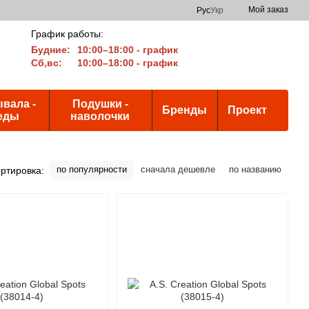
Мой заказ
Рус
Укр
График работы:
Будние:
10:00–18:00 - график
Сб,вс:
10:00–18:00 - график
вала -
Подушки -
Бренды
Проект
еды
наволочки
по популярности
сначала дешевле
по названию
ртировка: