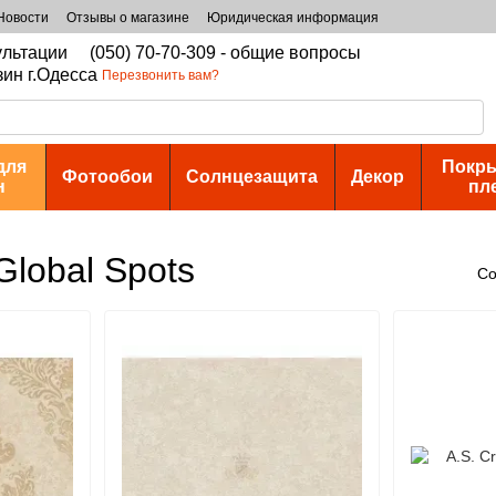
Новости
Отзывы о магазине
Юридическая информация
сультации
(050) 70-70-309 - общие вопросы
зин г.Одесса
Перезвонить вам?
для
Покры
Фотообои
Солнцезащита
Декор
н
пл
Global Spots
Со