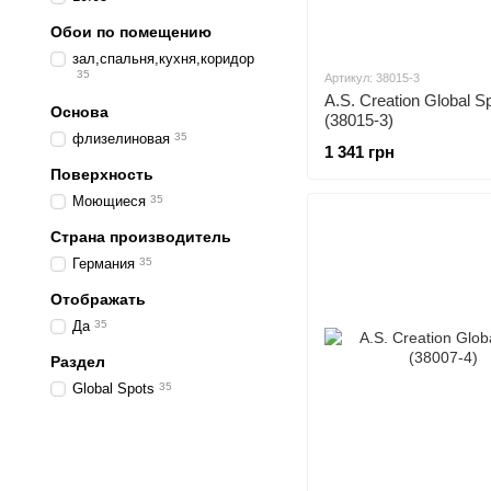
Обои по помещению
зал,спальня,кухня,коридор
35
Артикул: 38015-3
A.S. Creation Global S
Основа
(38015-3)
флизелиновая
35
1 341 грн
Поверхность
Моющиеся
35
Страна производитель
Германия
35
Отображать
Да
35
Раздел
Global Spots
35