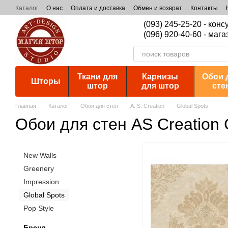
Перейти к основному контенту
Каталог
О нас
Оплата и доставка
Обмен и возврат
Контакты
(093) 245-25-20 - кон
(096) 920-40-60 - мага
Ткани для
Карнизы
Обои 
Шторы
штор
для штор
сте
Главная
Каталог
Обои для стен
A. S. Creation
Global Spots
Обои для стен AS Creation 
New Walls
Greenery
Impression
Global Spots
Pop Style
Бренд