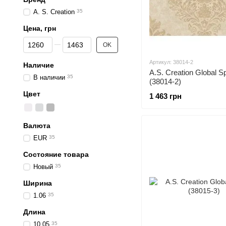
A. S. Creation
35
Цена, грн
От Цена, грн
До Цена, грн
OK
Артикул: 38014-2
Наличие
A.S. Creation Global S
В наличии
35
(38014-2)
Цвет
1 463 грн
Валюта
EUR
35
Состояние товара
Новый
35
Ширина
1.06
35
Длина
10.05
35