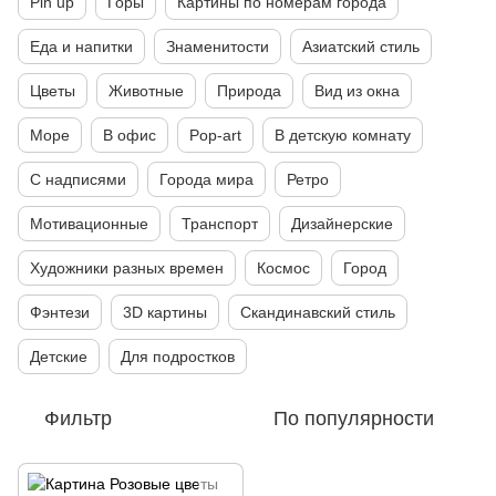
Pin up
Горы
Картины по номерам города
Еда и напитки
Знаменитости
Азиатский стиль
Цветы
Животные
Природа
Вид из окна
Море
В офис
Pop-art
В детскую комнату
С надписями
Города мира
Ретро
Мотивационные
Транспорт
Дизайнерские
Художники разных времен
Космос
Город
Фэнтези
3D картины
Скандинавский стиль
Детские
Для подростков
Фильтр
По популярности