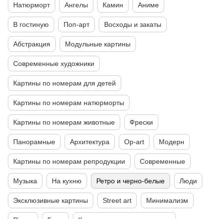
Натюрморт
Ангелы
Камин
Аниме
В гостиную
Поп-арт
Восходы и закаты
Абстракция
Модульные картины
Современные художники
Картины по номерам для детей
Картины по номерам натюрморты
Картины по номерам животные
Фрески
Панорамные
Архитектура
Op-art
Модерн
Картины по номерам репродукции
Современные
Музыка
На кухню
Ретро и черно-белые
Люди
Эксклюзивные картины
Street art
Минимализм