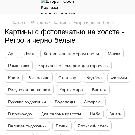
Каталог
Фотообои
Картины
Ретро и черно-белые
Картины с фотопечатью на холсте -
Ретро и черно-белые
Арт
Лофт
Картины по номерам цветы
Маски
Романтика
Картины по номерам для взрослых
Книги
В спальню
Стрит-арт
Футбол
Фильмы
Рисунок карандашом
Карты мира
Винтаж
Русские художники
Водопады
Акварель
В прихожую
Для салона красоты
Небо
Замки
Великие художники
Птицы
Японский стиль