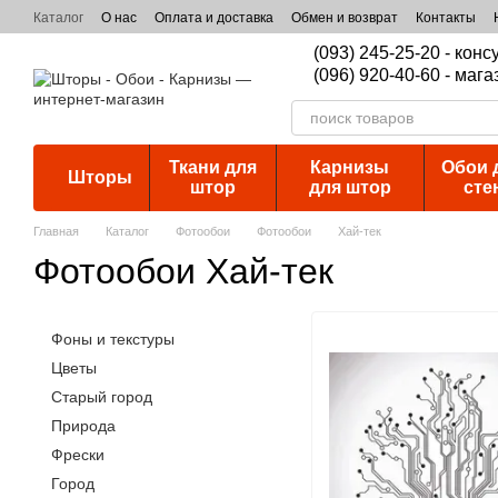
Перейти к основному контенту
Каталог
О нас
Оплата и доставка
Обмен и возврат
Контакты
(093) 245-25-20 - кон
(096) 920-40-60 - мага
Ткани для
Карнизы
Обои 
Шторы
штор
для штор
сте
Главная
Каталог
Фотообои
Фотообои
Хай-тек
Фотообои Хай-тек
Фоны и текстуры
Цветы
Старый город
Природа
Фрески
Город