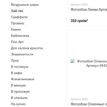
Воздушные шары
Артикул: 6543
Фотообои Линии Арти
Хай-тек
Граффити
310 грн/м²
Прованс
Камин
Библиотека
Поп Арт
Для салона красоты
Знаменитости
Луна
В гостиную
В кафе
Флизелиновые
В ванную
В прихожую
В спальню
Артикул: 6542
На кухню
Фотообои Огненные л