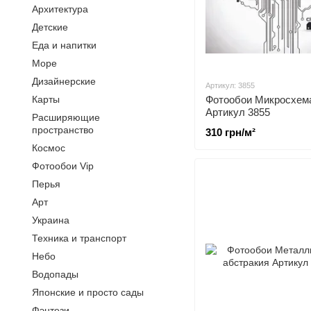
Архитектура
Детские
Еда и напитки
Море
Дизайнерские
Артикул: 3855
Карты
Фотообои Микросхем
Артикул 3855
Расширяющие
пространство
310 грн/м²
Космос
Фотообои Vip
Перья
Арт
Украина
Техника и транспорт
Небо
Водопады
Японские и просто сады
Фэнтези