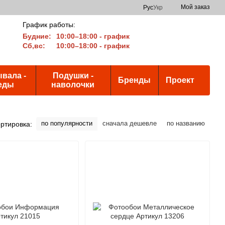
Мой заказ
Рус
Укр
График работы:
Будние:
10:00–18:00 - график
Сб,вс:
10:00–18:00 - график
вала -
Подушки -
Бренды
Проект
еды
наволочки
по популярности
сначала дешевле
по названию
ртировка: