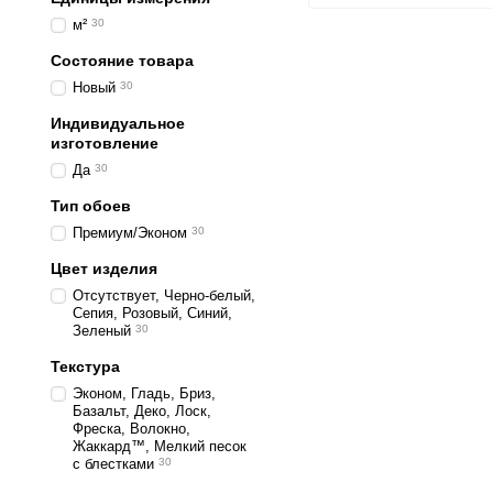
м²
30
Состояние товара
Новый
30
Индивидуальное
изготовление
Да
30
Тип обоев
Премиум/Эконом
30
Цвет изделия
Отсутствует, Черно-белый,
Сепия, Розовый, Синий,
Зеленый
30
Текстура
Эконом, Гладь, Бриз,
Базальт, Деко, Лоск,
Фреска, Волокно,
Жаккард™, Мелкий песок
с блестками
30