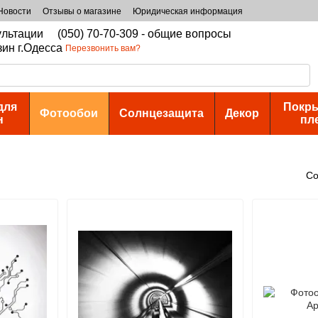
Новости
Отзывы о магазине
Юридическая информация
сультации
(050) 70-70-309 - общие вопросы
зин г.Одесса
Перезвонить вам?
для
Покры
Фотообои
Солнцезащита
Декор
н
пл
Со