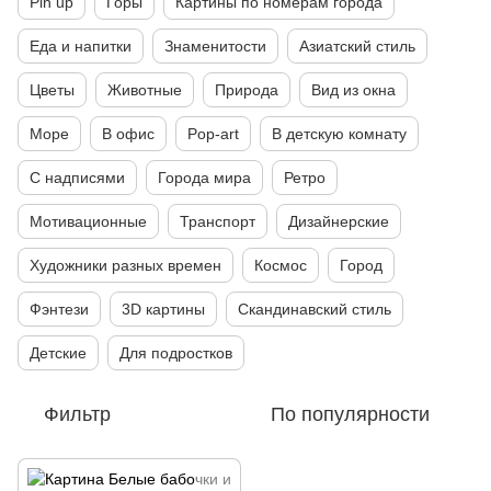
Pin up
Горы
Картины по номерам города
Еда и напитки
Знаменитости
Азиатский стиль
Цветы
Животные
Природа
Вид из окна
Море
В офис
Pop-art
В детскую комнату
С надписями
Города мира
Ретро
Мотивационные
Транспорт
Дизайнерские
Художники разных времен
Космос
Город
Фэнтези
3D картины
Скандинавский стиль
Детские
Для подростков
Фильтр
По популярности