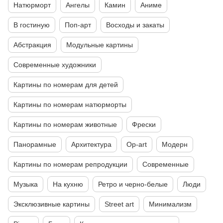
Натюрморт
Ангелы
Камин
Аниме
В гостиную
Поп-арт
Восходы и закаты
Абстракция
Модульные картины
Современные художники
Картины по номерам для детей
Картины по номерам натюрморты
Картины по номерам животные
Фрески
Панорамные
Архитектура
Op-art
Модерн
Картины по номерам репродукции
Современные
Музыка
На кухню
Ретро и черно-белые
Люди
Эксклюзивные картины
Street art
Минимализм