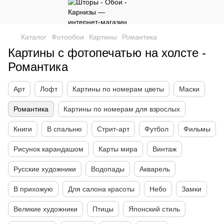
Каталог
Фотообои
Картины
Романтика
Картины с фотопечатью на холсте -
Романтика
Арт
Лофт
Картины по номерам цветы
Маски
Романтика
Картины по номерам для взрослых
Книги
В спальню
Стрит-арт
Футбол
Фильмы
Рисунок карандашом
Карты мира
Винтаж
Русские художники
Водопады
Акварель
В прихожую
Для салона красоты
Небо
Замки
Великие художники
Птицы
Японский стиль