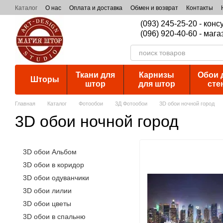
Перейти к основному контенту
Каталог
О нас
Оплата и доставка
Обмен и возврат
Контакты
(093) 245-25-20 - кон
(096) 920-40-60 - мага
Ткани для
Карнизы
Обои 
Шторы
штор
для штор
сте
Главная
Каталог
Фотообои
3Д Фотообои
3D обои ночной город
3D обои ночной город
3D обои Альбом
3D обои в коридор
3D обои одуванчики
3D обои лилии
3D обои цветы
3D обои в спальню