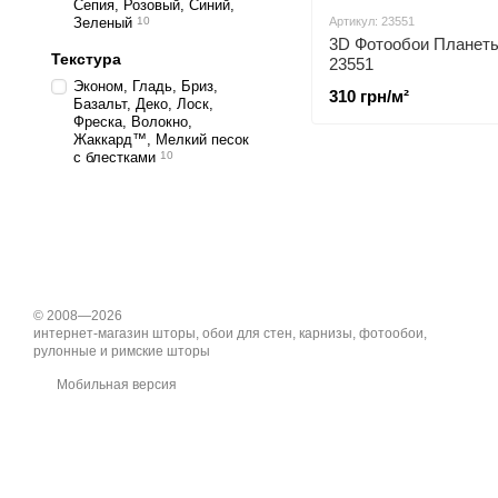
Сепия, Розовый, Синий,
Зеленый
10
Артикул: 23551
3D Фотообои Планет
Текстура
23551
Эконом, Гладь, Бриз,
310 грн/м²
Базальт, Деко, Лоск,
Фреска, Волокно,
Жаккард™, Мелкий песок
с блестками
10
© 2008—2026
интернет-магазин шторы, обои для стен, карнизы, фотообои,
рулонные и римские шторы
Мобильная версия