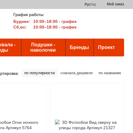
Мой заказ
Рус
Укр
График работы:
Будние:
10:00–18:00 - график
Сб,вс:
10:00–18:00 - график
вала -
Подушки -
Бренды
Проект
еды
наволочки
по популярности
сначала дешевле
по названию
ртировка: