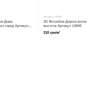
Артикул: 14848
ои Дома
3D Фотообои Дорога возле
го город Артикул
высоток Артикул 14848
310 грн/м²