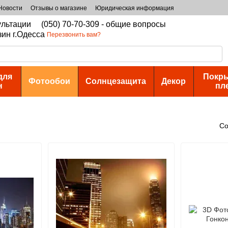
Новости
Отзывы о магазине
Юридическая информация
сультации
(050) 70-70-309 - общие вопросы
зин г.Одесса
Перезвонить вам?
для
Покры
Фотообои
Солнцезащита
Декор
н
пл
Со