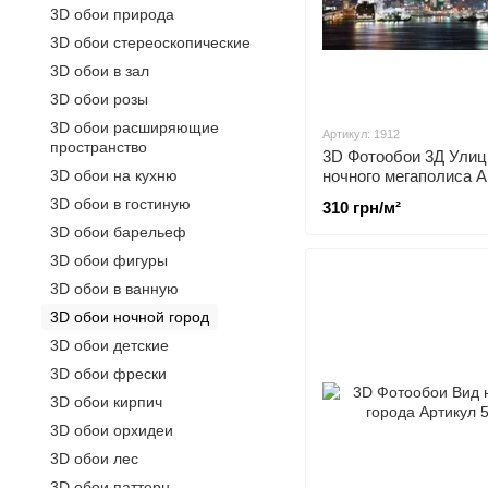
3D обои природа
3D обои стереоскопические
3D обои в зал
3D обои розы
3D обои расширяющие
Артикул: 1912
пространство
3D Фотообои 3Д Ули
3D обои на кухню
ночного мегаполиса 
1912
3D обои в гостиную
310 грн/м²
3D обои барельеф
3D обои фигуры
3D обои в ванную
3D обои ночной город
3D обои детские
3D обои фрески
3D обои кирпич
3D обои орхидеи
3D обои лес
3D обои паттерн