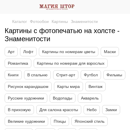
Каталог
Фотообои
Картины
Знаменитости
Картины с фотопечатью на холсте -
Знаменитости
Арт
Лофт
Картины по номерам цветы
Маски
Романтика
Картины по номерам для взрослых
Книги
В спальню
Стрит-арт
Футбол
Фильмы
Рисунок карандашом
Карты мира
Винтаж
Русские художники
Водопады
Акварель
В прихожую
Для салона красоты
Небо
Замки
Великие художники
Птицы
Японский стиль