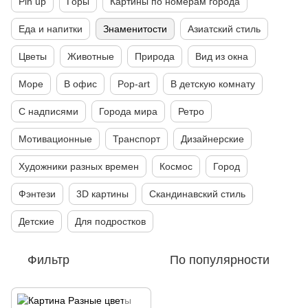
Pin up
Горы
Картины по номерам города
Еда и напитки
Знаменитости
Азиатский стиль
Цветы
Животные
Природа
Вид из окна
Море
В офис
Pop-art
В детскую комнату
С надписями
Города мира
Ретро
Мотивационные
Транспорт
Дизайнерские
Художники разных времен
Космос
Город
Фэнтези
3D картины
Скандинавский стиль
Детские
Для подростков
Фильтр
По популярности