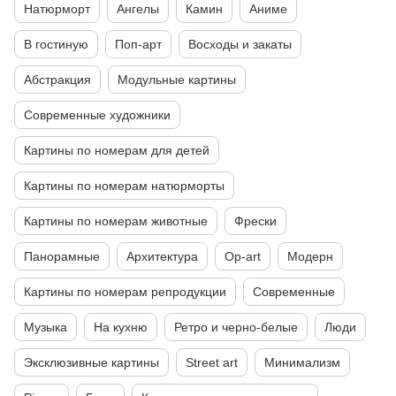
Натюрморт
Ангелы
Камин
Аниме
В гостиную
Поп-арт
Восходы и закаты
Абстракция
Модульные картины
Современные художники
Картины по номерам для детей
Картины по номерам натюрморты
Картины по номерам животные
Фрески
Панорамные
Архитектура
Op-art
Модерн
Картины по номерам репродукции
Современные
Музыка
На кухню
Ретро и черно-белые
Люди
Эксклюзивные картины
Street art
Минимализм