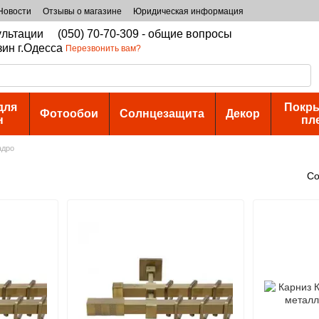
Новости
Отзывы о магазине
Юридическая информация
сультации
(050) 70-70-309 - общие вопросы
зин г.Одесса
Перезвонить вам?
для
Покры
Фотообои
Солнцезащита
Декор
н
пл
адро
Со