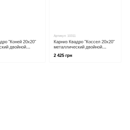
Артикул: 10311
дро "Коней 20х20"
Карниз Квадро "Коссел 20х20"
ский двойной
металлический двойной
открытый
2 425 грн