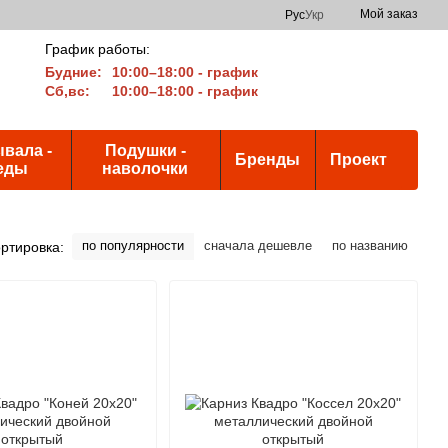
Мой заказ
Рус
Укр
График работы:
Будние:
10:00–18:00 - график
Сб,вс:
10:00–18:00 - график
вала -
Подушки -
Бренды
Проект
еды
наволочки
по популярности
сначала дешевле
по названию
ртировка: