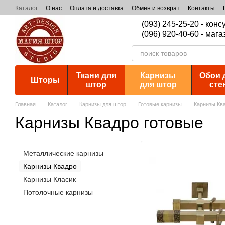
Перейти к основному контенту
Каталог
О нас
Оплата и доставка
Обмен и возврат
Контакты
(093) 245-25-20 - кон
(096) 920-40-60 - мага
Ткани для
Карнизы
Обои 
Шторы
штор
для штор
сте
Главная
Каталог
Карнизы для штор
Готовые карнизы
Карнизы Кв
Карнизы Квадро готовые
Металлические карнизы
Карнизы Квадро
Карнизы Класик
Потолочные карнизы