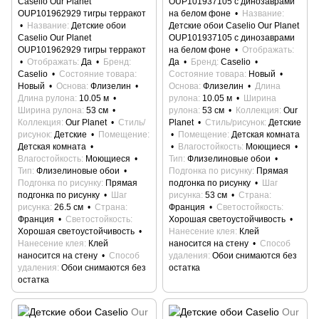
Caselio Our Planet
OUP101937105 с динозаврами
OUP101962929 тигры терракот
на белом фоне
Название
Название
Детские обои
Детские обои Caselio Our Planet
Caselio Our Planet
OUP101937105 с динозаврами
OUP101962929 тигры терракот
на белом фоне
Отображать
Отображать
Да
Бренд
Да
Бренд
Caselio
Caselio
Состояние товара
Состояние товара
Новый
Новый
Основа
Флизелин
Основа
Флизелин
Длина
Длина рулона
10.05 м
рулона
10.05 м
Ширина
Ширина рулона
53 см
рулона
53 см
Коллекция
Our
Коллекция
Our Planet
Стиль/
Planet
Стиль/рисунок
Детские
рисунок
Детские
Помещение
Помещение
Детская комната
Детская комната
Влагостойкость
Моющиеся
Влагостойкость
Моющиеся
Тип
Флизелиновые обои
Тип
Флизелиновые обои
Подгонка по рисунку
Прямая
Подгонка по рисунку
Прямая
подгонка по рисунку
Шаг
подгонка по рисунку
Шаг
рисунка
53 см
Страна
рисунка
26.5 см
Страна
Франция
Светостойкость
Франция
Светостойкость
Хорошая светоустойчивость
Хорошая светоустойчивость
Нанесение клея
Клей
Нанесение клея
Клей
наносится на стену
Способ
наносится на стену
Способ
удаления
Обои снимаются без
удаления
Обои снимаются без
остатка
остатка