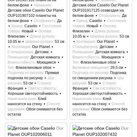
OUP101907102 планеты на
белом фоне
Название
белом фоне
Название
Детские обои Caselio Our Planet
Детские обои Caselio Our Planet
OUP101917125 созвездия на
OUP101907102 планеты на
белом фоне
Отображать
Да
белом фоне
Отображать
Да
Бренд
Caselio
Состояние
Бренд
Caselio
Состояние
товара
Новый
Основа
товара
Новый
Основа
Флизелин
Длина рулона
Флизелин
Длина рулона
10.05 м
Ширина рулона
53 см
10.05 м
Ширина рулона
53 см
Коллекция
Our Planet
Коллекция
Our Planet
Стиль/рисунок
Детские
Стиль/рисунок
Детские
Помещение
Детская комната
Помещение
Детская комната
Влагостойкость
Моющиеся
Влагостойкость
Моющиеся
Тип
Флизелиновые обои
Тип
Флизелиновые обои
Величина смещения
26.5 см
Подгонка по рисунку
Прямая
Подгонка по рисунку
Подгонка
подгонка по рисунку
Шаг
со смещением рисунка
Шаг
рисунка
53 см
Страна
рисунка
53 см
Страна
Франция
Светостойкость
Франция
Светостойкость
Хорошая светоустойчивость
Хорошая светоустойчивость
Нанесение клея
Клей
Нанесение клея
Клей
наносится на стену
Способ
наносится на стену
Способ
удаления
Обои снимаются без
удаления
Обои снимаются без
остатка
остатка