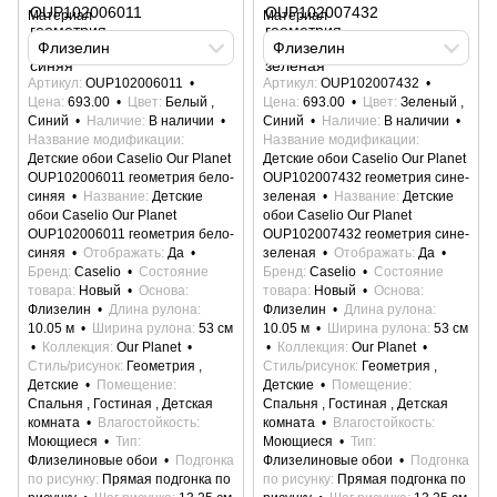
Материал
Материал
Флизелин
Флизелин
Артикул
OUP102006011
Артикул
OUP102007432
Цена
693.00
Цвет
Белый ,
Цена
693.00
Цвет
Зеленый ,
Синий
Наличие
В наличии
Синий
Наличие
В наличии
Название модификации
Название модификации
Детские обои Caselio Our Planet
Детские обои Caselio Our Planet
OUP102006011 геометрия бело-
OUP102007432 геометрия сине-
синяя
Название
Детские
зеленая
Название
Детские
обои Caselio Our Planet
обои Caselio Our Planet
OUP102006011 геометрия бело-
OUP102007432 геометрия сине-
синяя
Отображать
Да
зеленая
Отображать
Да
Бренд
Caselio
Состояние
Бренд
Caselio
Состояние
товара
Новый
Основа
товара
Новый
Основа
Флизелин
Длина рулона
Флизелин
Длина рулона
10.05 м
Ширина рулона
53 см
10.05 м
Ширина рулона
53 см
Коллекция
Our Planet
Коллекция
Our Planet
Стиль/рисунок
Геометрия ,
Стиль/рисунок
Геометрия ,
Детские
Помещение
Детские
Помещение
Спальня , Гостиная , Детская
Спальня , Гостиная , Детская
комната
Влагостойкость
комната
Влагостойкость
Моющиеся
Тип
Моющиеся
Тип
Флизелиновые обои
Подгонка
Флизелиновые обои
Подгонка
по рисунку
Прямая подгонка по
по рисунку
Прямая подгонка по