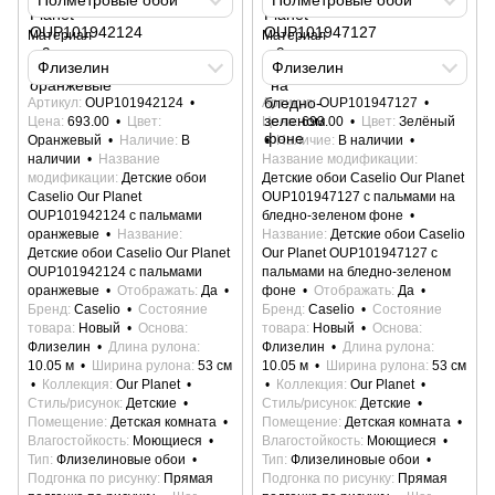
Полметровые обои
Полметровые обои
Материал
Материал
Флизелин
Флизелин
Артикул
OUP101942124
Артикул
OUP101947127
Цена
693.00
Цвет
Цена
693.00
Цвет
Зелёный
Оранжевый
Наличие
В
Наличие
В наличии
наличии
Название
Название модификации
модификации
Детские обои
Детские обои Caselio Our Planet
Caselio Our Planet
OUP101947127 с пальмами на
OUP101942124 с пальмами
бледно-зеленом фоне
оранжевые
Название
Название
Детские обои Caselio
Детские обои Caselio Our Planet
Our Planet OUP101947127 с
OUP101942124 с пальмами
пальмами на бледно-зеленом
оранжевые
Отображать
Да
фоне
Отображать
Да
Бренд
Caselio
Состояние
Бренд
Caselio
Состояние
товара
Новый
Основа
товара
Новый
Основа
Флизелин
Длина рулона
Флизелин
Длина рулона
10.05 м
Ширина рулона
53 см
10.05 м
Ширина рулона
53 см
Коллекция
Our Planet
Коллекция
Our Planet
Стиль/рисунок
Детские
Стиль/рисунок
Детские
Помещение
Детская комната
Помещение
Детская комната
Влагостойкость
Моющиеся
Влагостойкость
Моющиеся
Тип
Флизелиновые обои
Тип
Флизелиновые обои
Подгонка по рисунку
Прямая
Подгонка по рисунку
Прямая