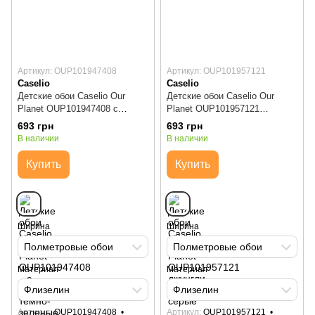
Артикул: OUP101947408
Артикул: OUP101957121
Caselio
Caselio
Детские обои Caselio Our
Детские обои Caselio Our
Planet OUP101947408 с
Planet OUP101957121
пальмами темно-зеленые
джунгли светло-серые
693 грн
693 грн
В наличии
В наличии
Купить
Купить
Ширина
Ширина
Полметровые обои
Полметровые обои
Материал
Материал
Флизелин
Флизелин
Артикул
OUP101947408
Артикул
OUP101957121