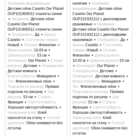
Название модификации
наличии
Название
Детские обои Caselio Our Planet
модификации
Детские обои
OUP101906011 планеты синие
Caselio Our Planet
Название
Детские обои
OUP101932112 с динозаврами
Caselio Our Planet
оранжевые
Название
OUP101906011 планеты синие
Детские обои Caselio Our Planet
Отображать
Да
Бренд
OUP101932112 с динозаврами
Caselio
Состояние товара
оранжевые
Отображать
Да
Новый
Основа
Флизелин
Бренд
Caselio
Состояние
Длина рулона
10.05 м
товара
Новый
Основа
Ширина рулона
53 см
Флизелин
Длина рулона
Коллекция
Our Planet
Стиль/
10.05 м
Ширина рулона
53 см
рисунок
Детские
Помещение
Коллекция
Our Planet
Детская комната
Стиль/рисунок
Детские
Влагостойкость
Моющиеся
Помещение
Детская комната
Тип
Флизелиновые обои
Влагостойкость
Моющиеся
Подгонка по рисунку
Прямая
Тип
Флизелиновые обои
подгонка по рисунку
Шаг
Подгонка по рисунку
Прямая
рисунка
53 см
Страна
подгонка по рисунку
Шаг
Франция
Светостойкость
рисунка
53 см
Страна
Хорошая светоустойчивость
Франция
Светостойкость
Нанесение клея
Клей
Хорошая светоустойчивость
наносится на стену
Способ
Нанесение клея
Клей
удаления
Обои снимаются без
наносится на стену
Способ
остатка
удаления
Обои снимаются без
остатка