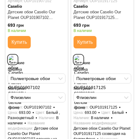
Артикул: OUP101907102
Артикул: OUP101917125
Caselio
Caselio
Детские обои Caselio Our
Детские обои Caselio Our
Planet OUP101907102
Planet OUP101917125
планеты на белом фоне
созвездия на белом фоне
693 грн
693 грн
В наличии
В наличии
Купить
Купить
Ширина
Ширина
Полметровые обои
Полметровые обои
Материал
Материал
Флизелин
Флизелин
Артикул
OUP101907102
Артикул
OUP101917125
Цена
693.00
Цвет
Белый ,
Цена
693.00
Цвет
Белый
Разноцветный
Наличие
В
Наличие
В наличии
наличии
Название
Название модификации
модификации
Детские обои
Детские обои Caselio Our Planet
Caselio Our Planet
OUP101917125 созвездия на