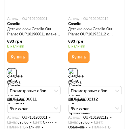
Артикул: OUP101906011
Артикул: OUP101932112
Caselio
Caselio
Детские обои Caselio Our
Детские обои Caselio Our
Planet OUP101906011 планеты
Planet OUP101932112 с
синие
динозаврами оранжевые
693 грн
693 грн
В наличии
В наличии
Купить
Купить
Ширина
Ширина
Полметровые обои
Полметровые обои
Материал
Материал
Флизелин
Флизелин
Артикул
OUP101906011
Артикул
OUP101932112
Цена
693.00
Цвет
Синий
Цена
693.00
Цвет
Наличие
В наличии
Оранжевый
Наличие
В