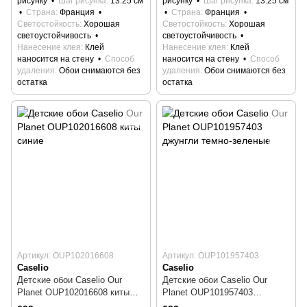
рисунку
Шаг рисунка
13.25 см
рисунку
Шаг рисунка
13.25 см
Страна
Франция
Страна
Франция
Светостойкость
Хорошая
Светостойкость
Хорошая
светоустойчивость
светоустойчивость
Нанесение клея
Клей
Нанесение клея
Клей
наносится на стену
Способ
наносится на стену
Способ
удаления
Обои снимаются без
удаления
Обои снимаются без
остатка
остатка
Артикул: OUP102016608
Артикул: OUP101957403
Caselio
Caselio
Детские обои Caselio Our
Детские обои Caselio Our
Planet OUP102016608 киты
Planet OUP101957403
синие
джунгли темно-зеленые