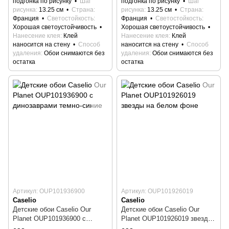
подгонка по рисунку
Шаг
подгонка по рисунку
Шаг
рисунка
13.25 см
Страна
рисунка
13.25 см
Страна
Франция
Светостойкость
Франция
Светостойкость
Хорошая светоустойчивость
Хорошая светоустойчивость
Нанесение клея
Клей
Нанесение клея
Клей
наносится на стену
Способ
наносится на стену
Способ
удаления
Обои снимаются без
удаления
Обои снимаются без
остатка
остатка
Артикул: OUP101936900
Артикул: OUP101926019
Caselio
Caselio
Детские обои Caselio Our
Детские обои Caselio Our
Planet OUP101936900 с
Planet OUP101926019 звезды
динозаврами темно-синие
на белом фоне