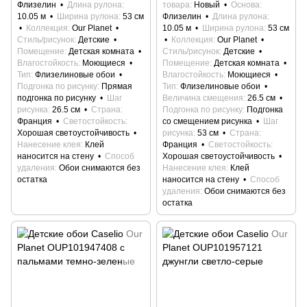
Флизелин
Длина рулона
товара
Новый
Основа
10.05 м
Ширина рулона
53 см
Флизелин
Длина рулона
Коллекция
Our Planet
10.05 м
Ширина рулона
53 см
Стиль/рисунок
Детские
Коллекция
Our Planet
Помещение
Детская комната
Стиль/рисунок
Детские
Влагостойкость
Моющиеся
Помещение
Детская комната
Тип
Флизелиновые обои
Влагостойкость
Моющиеся
Подгонка по рисунку
Прямая
Тип
Флизелиновые обои
подгонка по рисунку
Шаг
Величина смещения
26.5 см
рисунка
26.5 см
Страна
Подгонка по рисунку
Подгонка
Франция
Светостойкость
со смещением рисунка
Шаг
Хорошая светоустойчивость
рисунка
53 см
Страна
Нанесение клея
Клей
Франция
Светостойкость
наносится на стену
Способ
Хорошая светоустойчивость
удаления
Обои снимаются без
Нанесение клея
Клей
остатка
наносится на стену
Способ
удаления
Обои снимаются без
остатка