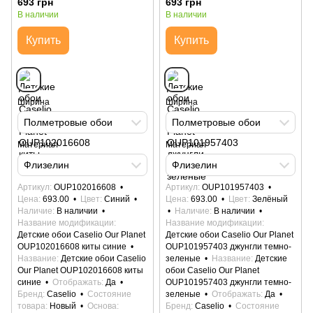
693 грн
693 грн
В наличии
В наличии
Купить
Купить
Ширина
Ширина
Полметровые обои
Полметровые обои
Материал
Материал
Флизелин
Флизелин
Артикул
OUP102016608
Артикул
OUP101957403
Цена
693.00
Цвет
Синий
Цена
693.00
Цвет
Зелёный
Наличие
В наличии
Наличие
В наличии
Название модификации
Название модификации
Детские обои Caselio Our Planet
Детские обои Caselio Our Planet
OUP102016608 киты синие
OUP101957403 джунгли темно-
Название
Детские обои Caselio
зеленые
Название
Детские
Our Planet OUP102016608 киты
обои Caselio Our Planet
синие
Отображать
Да
OUP101957403 джунгли темно-
Бренд
Caselio
Состояние
зеленые
Отображать
Да
товара
Новый
Основа
Бренд
Caselio
Состояние