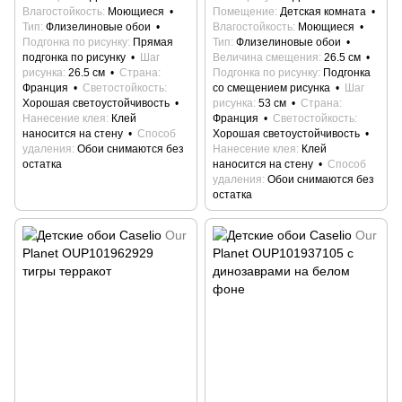
Влагостойкость
Моющиеся
Помещение
Детская комната
Тип
Флизелиновые обои
Влагостойкость
Моющиеся
Подгонка по рисунку
Прямая
Тип
Флизелиновые обои
подгонка по рисунку
Шаг
Величина смещения
26.5 см
рисунка
26.5 см
Страна
Подгонка по рисунку
Подгонка
Франция
Светостойкость
со смещением рисунка
Шаг
Хорошая светоустойчивость
рисунка
53 см
Страна
Нанесение клея
Клей
Франция
Светостойкость
наносится на стену
Способ
Хорошая светоустойчивость
удаления
Обои снимаются без
Нанесение клея
Клей
остатка
наносится на стену
Способ
удаления
Обои снимаются без
остатка