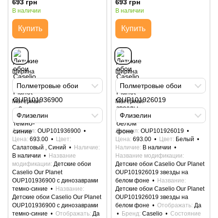
693 грн
693 грн
В наличии
В наличии
Купить
Купить
Ширина
Ширина
Полметровые обои
Полметровые обои
Материал
Материал
Флизелин
Флизелин
Артикул
OUP101936900
Артикул
OUP101926019
Цена
693.00
Цвет
Цена
693.00
Цвет
Белый
Салатовый , Синий
Наличие
Наличие
В наличии
В наличии
Название
Название модификации
модификации
Детские обои
Детские обои Caselio Our Planet
Caselio Our Planet
OUP101926019 звезды на
OUP101936900 с динозаврами
белом фоне
Название
темно-синие
Название
Детские обои Caselio Our Planet
Детские обои Caselio Our Planet
OUP101926019 звезды на
OUP101936900 с динозаврами
белом фоне
Отображать
Да
темно-синие
Отображать
Да
Бренд
Caselio
Состояние