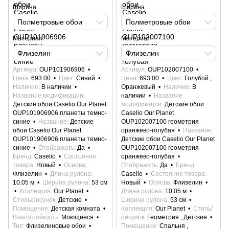
Ширина
Ширина
Полметровые обои
Полметровые обои
Материал
Материал
Флизелин
Флизелин
Артикул
OUP101906906
Артикул
OUP102007100
Цена
693.00
Цвет
Синий
Цена
693.00
Цвет
Голубой ,
Наличие
В наличии
Оранжевый
Наличие
В
Название модификации
наличии
Название
Детские обои Caselio Our Planet
модификации
Детские обои
OUP101906906 планеты темно-
Caselio Our Planet
синие
Название
Детские
OUP102007100 геометрия
обои Caselio Our Planet
оранжево-голубая
Название
OUP101906906 планеты темно-
Детские обои Caselio Our Planet
синие
Отображать
Да
OUP102007100 геометрия
Бренд
Caselio
Состояние
оранжево-голубая
товара
Новый
Основа
Отображать
Да
Бренд
Флизелин
Длина рулона
Caselio
Состояние товара
10.05 м
Ширина рулона
53 см
Новый
Основа
Флизелин
Коллекция
Our Planet
Длина рулона
10.05 м
Стиль/рисунок
Детские
Ширина рулона
53 см
Помещение
Детская комната
Коллекция
Our Planet
Стиль/
Влагостойкость
Моющиеся
рисунок
Геометрия , Детские
Тип
Флизелиновые обои
Помещение
Спальня ,