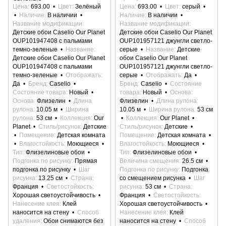
Цена
693.00
Цвет
Зелёный
Цена
693.00
Цвет
серый
Наличие
В наличии
Наличие
В наличии
Название модификации
Название модификации
Детские обои Caselio Our Planet
Детские обои Caselio Our Planet
OUP101947408 с пальмами
OUP101957121 джунгли светло-
темно-зеленые
Название
серые
Название
Детские
Детские обои Caselio Our Planet
обои Caselio Our Planet
OUP101947408 с пальмами
OUP101957121 джунгли светло-
темно-зеленые
Отображать
серые
Отображать
Да
Да
Бренд
Caselio
Бренд
Caselio
Состояние
Состояние товара
Новый
товара
Новый
Основа
Основа
Флизелин
Длина
Флизелин
Длина рулона
рулона
10.05 м
Ширина
10.05 м
Ширина рулона
53 см
рулона
53 см
Коллекция
Our
Коллекция
Our Planet
Planet
Стиль/рисунок
Детские
Стиль/рисунок
Детские
Помещение
Детская комната
Помещение
Детская комната
Влагостойкость
Моющиеся
Влагостойкость
Моющиеся
Тип
Флизелиновые обои
Тип
Флизелиновые обои
Подгонка по рисунку
Прямая
Величина смещения
26.5 см
подгонка по рисунку
Шаг
Подгонка по рисунку
Подгонка
рисунка
13.25 см
Страна
со смещением рисунка
Шаг
Франция
Светостойкость
рисунка
53 см
Страна
Хорошая светоустойчивость
Франция
Светостойкость
Нанесение клея
Клей
Хорошая светоустойчивость
наносится на стену
Способ
Нанесение клея
Клей
удаления
Обои снимаются без
наносится на стену
Способ