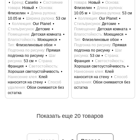
Бренд
Caselio
Состояние
товара
Новый
Основа
товара
Новый
Основа
Флизелин
Длина рулона
Флизелин
Длина рулона
10.05 м
Ширина рулона
53 см
10.05 м
Ширина рулона
53 см
Коллекция
Our Planet
Коллекция
Our Planet
Стиль/рисунок
Детские
Стиль/рисунок
Детские
Помещение
Детская комната
Помещение
Детская комната
Влагостойкость
Моющиеся
Влагостойкость
Моющиеся
Тип
Флизелиновые обои
Тип
Флизелиновые обои
Подгонка по рисунку
Прямая
Подгонка по рисунку
Прямая
подгонка по рисунку
Шаг
подгонка по рисунку
Шаг
рисунка
53 см
Страна
рисунка
53 см
Страна
Франция
Светостойкость
Франция
Светостойкость
Хорошая светоустойчивость
Хорошая светоустойчивость
Нанесение клея
Клей
Нанесение клея
Клей
наносится на стену
Способ
наносится на стену
Способ
удаления
Обои снимаются без
удаления
Обои снимаются без
остатка
остатка
Показать еще 20 товаров