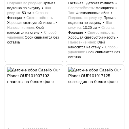
Подгонка по рисунку
Прямая
Гостиная , Детская комната
подгонка по рисунку
Шаг
Влагостойкость
Моющиеся
рисунка
53 см
Страна
Тип
Флизелиновые обои
Франция
Светостойкость
Подгонка по рисунку
Прямая
Хорошая светоустойчивость
подгонка по рисунку
Шаг
Нанесение клея
Клей
рисунка
13.25 см
Страна
наносится на стену
Способ
Франция
Светостойкость
удаления
Обои снимаются без
Хорошая светоустойчивость
остатка
Нанесение клея
Клей
наносится на стену
Способ
удаления
Обои снимаются без
остатка