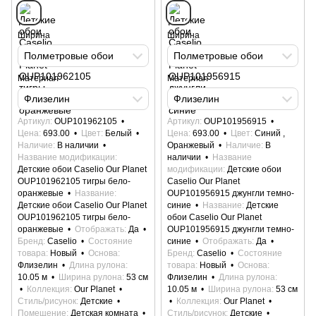
Ширина
Ширина
Полметровые обои
Полметровые обои
Материал
Материал
Флизелин
Флизелин
Артикул
OUP101962105
Артикул
OUP101956915
Цена
693.00
Цвет
Белый
Цена
693.00
Цвет
Синий ,
Наличие
В наличии
Оранжевый
Наличие
В
Название модификации
наличии
Название
Детские обои Caselio Our Planet
модификации
Детские обои
OUP101962105 тигры бело-
Caselio Our Planet
оранжевые
Название
OUP101956915 джунгли темно-
Детские обои Caselio Our Planet
синие
Название
Детские
OUP101962105 тигры бело-
обои Caselio Our Planet
оранжевые
Отображать
Да
OUP101956915 джунгли темно-
Бренд
Caselio
Состояние
синие
Отображать
Да
товара
Новый
Основа
Бренд
Caselio
Состояние
Флизелин
Длина рулона
товара
Новый
Основа
10.05 м
Ширина рулона
53 см
Флизелин
Длина рулона
Коллекция
Our Planet
10.05 м
Ширина рулона
53 см
Стиль/рисунок
Детские
Коллекция
Our Planet
Помещение
Детская комната
Стиль/рисунок
Детские