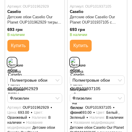
Артикул: OUP101962929
Артикул: OUP101937105
Caselio
Caselio
Детские обои Caselio Our
Детские обои Caselio Our
Planet OUP101962929 тигры
Planet OUP101937105 с
терракот
динозаврами на белом фоне
693 грн
693 грн
В наличии
В наличии
Купить
Купить
Ширина
Ширина
Полметровые обои
Полметровые обои
Материал
Материал
Флизелин
Флизелин
Артикул
OUP101962929
Артикул
OUP101937105
Цена
693.00
Цвет
Цена
693.00
Цвет
Белый ,
Оранжевый
Наличие
В
Зеленый
Наличие
В наличии
наличии
Название
Название модификации
модификации
Детские обои
Детские обои Caselio Our Planet