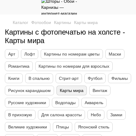
Каталог
Фотообои
Картины
Карты мира
Картины с фотопечатью на холсте -
Карты мира
Арт
Лофт
Картины по номерам цветы
Маски
Романтика
Картины по номерам для взрослых
Книги
В спальню
Стрит-арт
Футбол
Фильмы
Рисунок карандашом
Карты мира
Винтаж
Русские художники
Водопады
Акварель
В прихожую
Для салона красоты
Небо
Замки
Великие художники
Птицы
Японский стиль