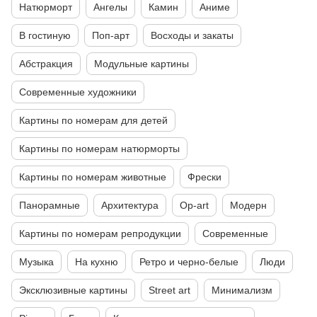
Натюрморт
Ангелы
Камин
Аниме
В гостиную
Поп-арт
Восходы и закаты
Абстракция
Модульные картины
Современные художники
Картины по номерам для детей
Картины по номерам натюрморты
Картины по номерам животные
Фрески
Панорамные
Архитектура
Op-art
Модерн
Картины по номерам репродукции
Современные
Музыка
На кухню
Ретро и черно-белые
Люди
Эксклюзивные картины
Street art
Минимализм