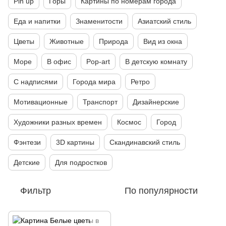
Pin up
Горы
Картины по номерам города
Еда и напитки
Знаменитости
Азиатский стиль
Цветы
Животные
Природа
Вид из окна
Море
В офис
Pop-art
В детскую комнату
С надписями
Города мира
Ретро
Мотивационные
Транспорт
Дизайнерские
Художники разных времен
Космос
Город
Фэнтези
3D картины
Скандинавский стиль
Детские
Для подростков
Фильтр
По популярности