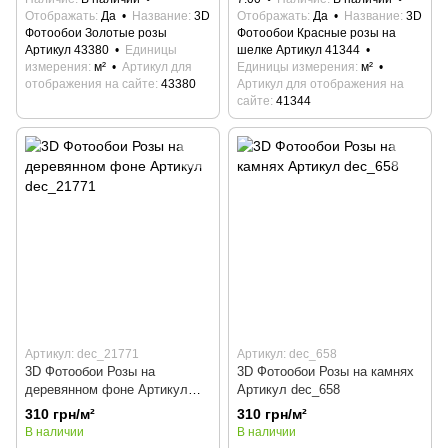
Отображать
Да
Название
3D
Отображать
Да
Название
3D
Фотообои Золотые розы
Фотообои Красные розы на
Артикул 43380
Единицы
шелке Артикул 41344
измерения
м²
Артикул для
Единицы измерения
м²
отображения на сайте
43380
Артикул для отображения на
сайте
41344
Артикул: dec_21771
Артикул: dec_658
3D Фотообои Розы на
3D Фотообои Розы на камнях
деревянном фоне Артикул
Артикул dec_658
dec_21771
310 грн/м²
310 грн/м²
В наличии
В наличии