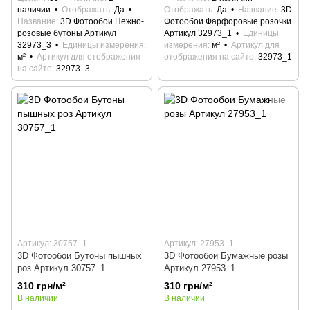
наличии
Отображать
Да
Отображать
Да
Название
3D
Название
3D Фотообои Нежно-
Фотообои Фарфоровые розочки
розовые бутоны Артикул
Артикул 32973_1
Единицы
32973_3
Единицы измерения
измерения
м²
Артикул для
м²
Артикул для отображения
отображения на сайте
32973_1
на сайте
32973_3
Артикул: 30757_1
Артикул: 27953_1
3D Фотообои Бутоны пышных
3D Фотообои Бумажные розы
роз Артикул 30757_1
Артикул 27953_1
310 грн/м²
310 грн/м²
В наличии
В наличии