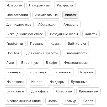
Искусство
Панорамные
Раскраски
Иллюстрации
Эксклюзивные
Винтаж
Для подростков
Абстракция
Акварель
В скандинавском стиле
Воздушные шары
Хай-тек
Граффити
Прованс
Камин
Библиотека
Поп Арт
Для салона красоты
Знаменитости
Луна
В гостиную
В кафе
Флизелиновые
В ванную
В прихожую
В спальню
На кухню
На потолок
На пол
На дверь
Бумажные
Виниловые
Для офиса
Животные
Креативные
В современном стиле
Замки
Гламур
Спорт