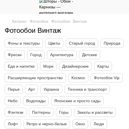
Каталог
Фотообои
Фотообои
Винтаж
Фотообои Винтаж
Фоны и текстуры
Цветы
Старый город
Природа
Фрески
Город
Архитектура
Детские
Еда и напитки
Море
Дизайнерские
Карты
Расширяющие пространство
Космос
Фотообои Vip
Перья
Арт
Украина
Техника и транспорт
Небо
Водопады
Японские и просто сады
Фэнтези
Паттерны
Горы
Закаты и рассветы
Лофт
Ретро и черно-белые
Окно
Люди