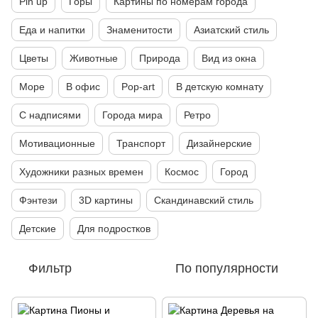
Pin up
Горы
Картины по номерам города
Еда и напитки
Знаменитости
Азиатский стиль
Цветы
Животные
Природа
Вид из окна
Море
В офис
Pop-art
В детскую комнату
С надписями
Города мира
Ретро
Мотивационные
Транспорт
Дизайнерские
Художники разных времен
Космос
Город
Фэнтези
3D картины
Скандинавский стиль
Детские
Для подростков
Фильтр
По популярности