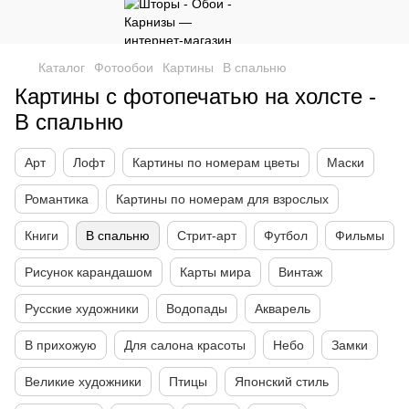
Каталог
Фотообои
Картины
В спальню
Картины с фотопечатью на холсте -
В спальню
Арт
Лофт
Картины по номерам цветы
Маски
Романтика
Картины по номерам для взрослых
Книги
В спальню
Стрит-арт
Футбол
Фильмы
Рисунок карандашом
Карты мира
Винтаж
Русские художники
Водопады
Акварель
В прихожую
Для салона красоты
Небо
Замки
Великие художники
Птицы
Японский стиль