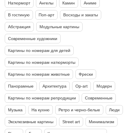
Натюрморт
Ангелы
Камин
Аниме
В гостиную
Поп-арт
Восходы и закаты
Абстракция
Модульные картины
Современные художники
Картины по номерам для детей
Картины по номерам натюрморты
Картины по номерам животные
Фрески
Панорамные
Архитектура
Op-art
Модерн
Картины по номерам репродукции
Современные
Музыка
На кухню
Ретро и черно-белые
Люди
Эксклюзивные картины
Street art
Минимализм