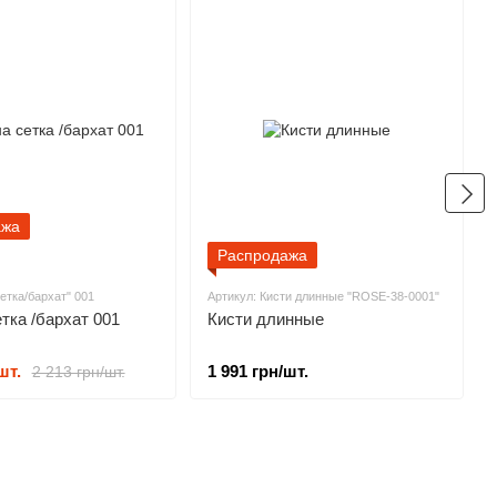
ажа
Распродажа
сетка/бархат" 001
Артикул: Кисти длинные "ROSE-38-0001"
гардина сетка /бархат 001
Кисти длинные
шт.
1 991 грн/шт.
2 213 грн/шт.