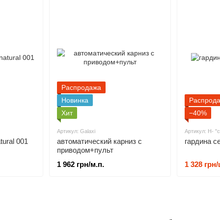
Распродажа
Новинка
Распрод
Хит
−40%
Артикул: Galaxi
Артикул: H- "
tural 001
автоматический карниз с
приводом+пульт
1 962 грн/м.п.
1 328 грн/