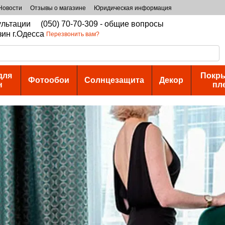
Новости
Отзывы о магазине
Юридическая информация
сультации
(050) 70-70-309 - общие вопросы
зин г.Одесса
Перезвонить вам?
для
Покры
Фотообои
Солнцезащита
Декор
н
пл