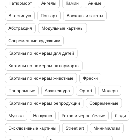
Натюрморт
Ангелы
Камин
Аниме
В гостиную
Поп-арт
Восходы и закаты
Абстракция
Модульные картины
Современные художники
Картины по номерам для детей
Картины по номерам натюрморты
Картины по номерам животные
Фрески
Панорамные
Архитектура
Op-art
Модерн
Картины по номерам репродукции
Современные
Музыка
На кухню
Ретро и черно-белые
Люди
Эксклюзивные картины
Street art
Минимализм