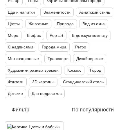
Pin up
Горы
Картины по номерам города
Еда и напитки
Знаменитости
Азиатский стиль
Цветы
Животные
Природа
Вид из окна
Море
В офис
Pop-art
В детскую комнату
С надписями
Города мира
Ретро
Мотивационные
Транспорт
Дизайнерские
Художники разных времен
Космос
Город
Фэнтези
3D картины
Скандинавский стиль
Детские
Для подростков
Фильтр
По популярности