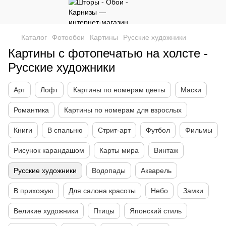
Каталог
Фотообои
Картины
Русские художники
Картины с фотопечатью на холсте -
Русские художники
Арт
Лофт
Картины по номерам цветы
Маски
Романтика
Картины по номерам для взрослых
Книги
В спальню
Стрит-арт
Футбол
Фильмы
Рисунок карандашом
Карты мира
Винтаж
Русские художники
Водопады
Акварель
В прихожую
Для салона красоты
Небо
Замки
Великие художники
Птицы
Японский стиль