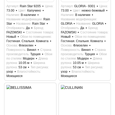
Артикул
Rain Star 9205
Цена
Артикул
GLORIA - 9301
Цена
73.00
Цвет
Капучино
73.00
Цвет
нежно бежевый
Наличие
В наличии
Наличие
В наличии
Название модификации
Rain
Название модификации
Star
Название
Rain Star
GLORIA
Название
GLORIA
Отображать
Да
Бренд
Отображать
Да
Бренд
FAZOWSKI
Состояние товара
FAZOWSKI
Состояние товара
Новый
Обои по помещению
Новый
Обои по помещению
Гостиная. Спальня. Комната
Гостиная. Спальня. Комната
Основа
Флизелин
Основа
Флизелин
Поверхность
Винил
Страна
Поверхность
Винил
Страна
производитель
Турция
Обои
производитель
Турция
Обои
по стилям
Модерн
Длина
по стилям
Модерн
Длина
рулона
10.05 м
Ширина
рулона
10.05 м
Ширина
рулона
53 см
Тип рисунка
рулона
53 см
Тип рисунка
узор
Влагостойкость
узор
Влагостойкость
Моющиеся
Моющиеся