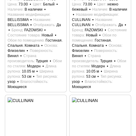
Цена
73.00
Цвет
Белый
Цена
73.00
Цвет
нежно
Наличие
В наличии
бежевый
Наличие
В наличии
Название модификации
Название модификации
BELLISSIMA
Название
CULLINAN
Название
BELLISSIMA
Отображать
Да
CULLINAN
Отображать
Да
Бренд
FAZOWSKI
Бренд
FAZOWSKI
Состояние
Состояние товара
Новый
товара
Новый
Обои по
Обои по помещению
Гостиная.
помещению
Гостиная.
Спальня. Комната
Основа
Спальня. Комната
Основа
Флизелин
Поверхность
Флизелин
Поверхность
Винил
Страна
Винил
Страна
производитель
Турция
Обои
производитель
Турция
Обои
по стилям
Модерн
Длина
по стилям
Модерн
Длина
рулона
10.05 м
Ширина
рулона
10.05 м
Ширина
рулона
53 см
Тип рисунка
рулона
53 см
Тип рисунка
узор
Влагостойкость
узор
Влагостойкость
Моющиеся
Моющиеся