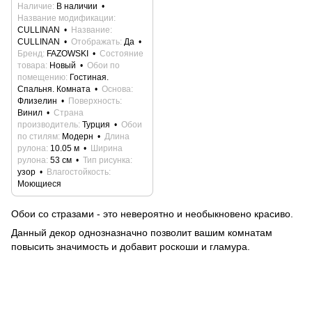
Наличие
В наличии
Название модификации
CULLINAN
Название
CULLINAN
Отображать
Да
Бренд
FAZOWSKI
Состояние
товара
Новый
Обои по
помещению
Гостиная.
Спальня. Комната
Основа
Флизелин
Поверхность
Винил
Страна
производитель
Турция
Обои
по стилям
Модерн
Длина
рулона
10.05 м
Ширина
рулона
53 см
Тип рисунка
узор
Влагостойкость
Моющиеся
Обои со стразами - это невероятно и необыкновено красиво.
Данный декор однозназначно позволит вашим комнатам
повысить значимость и добавит роскоши и гламура.