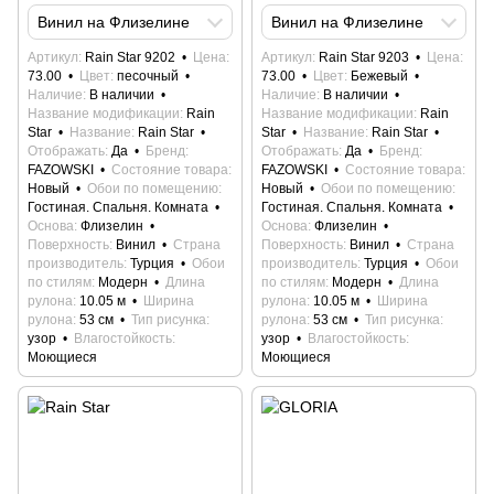
Винил на Флизелине
Винил на Флизелине
Артикул
Rain Star 9202
Цена
Артикул
Rain Star 9203
Цена
73.00
Цвет
песочный
73.00
Цвет
Бежевый
Наличие
В наличии
Наличие
В наличии
Название модификации
Rain
Название модификации
Rain
Star
Название
Rain Star
Star
Название
Rain Star
Отображать
Да
Бренд
Отображать
Да
Бренд
FAZOWSKI
Состояние товара
FAZOWSKI
Состояние товара
Новый
Обои по помещению
Новый
Обои по помещению
Гостиная. Спальня. Комната
Гостиная. Спальня. Комната
Основа
Флизелин
Основа
Флизелин
Поверхность
Винил
Страна
Поверхность
Винил
Страна
производитель
Турция
Обои
производитель
Турция
Обои
по стилям
Модерн
Длина
по стилям
Модерн
Длина
рулона
10.05 м
Ширина
рулона
10.05 м
Ширина
рулона
53 см
Тип рисунка
рулона
53 см
Тип рисунка
узор
Влагостойкость
узор
Влагостойкость
Моющиеся
Моющиеся