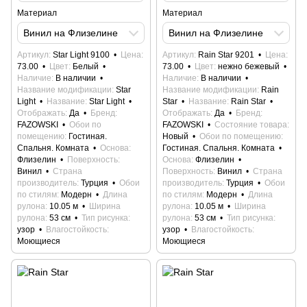
Материал
Материал
Винил на Флизелине
Винил на Флизелине
Артикул
Star Light 9100
Цена
Артикул
Rain Star 9201
Цена
73.00
Цвет
Белый
73.00
Цвет
нежно бежевый
Наличие
В наличии
Наличие
В наличии
Название модификации
Star
Название модификации
Rain
Light
Название
Star Light
Star
Название
Rain Star
Отображать
Да
Бренд
Отображать
Да
Бренд
FAZOWSKI
Обои по
FAZOWSKI
Состояние товара
помещению
Гостиная.
Новый
Обои по помещению
Спальня. Комната
Основа
Гостиная. Спальня. Комната
Флизелин
Поверхность
Основа
Флизелин
Винил
Страна
Поверхность
Винил
Страна
производитель
Турция
Обои
производитель
Турция
Обои
по стилям
Модерн
Длина
по стилям
Модерн
Длина
рулона
10.05 м
Ширина
рулона
10.05 м
Ширина
рулона
53 см
Тип рисунка
рулона
53 см
Тип рисунка
узор
Влагостойкость
узор
Влагостойкость
Моющиеся
Моющиеся