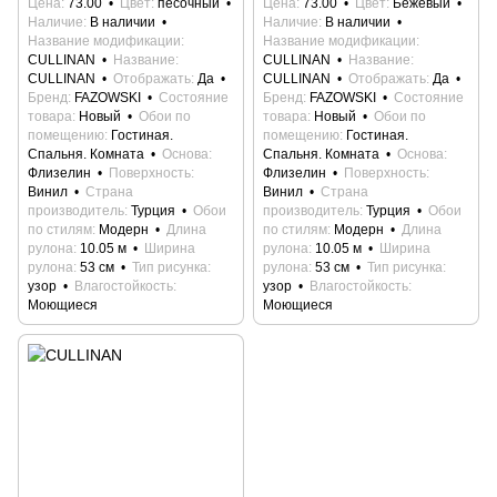
Цена
73.00
Цвет
песочный
Цена
73.00
Цвет
Бежевый
Наличие
В наличии
Наличие
В наличии
Название модификации
Название модификации
CULLINAN
Название
CULLINAN
Название
CULLINAN
Отображать
Да
CULLINAN
Отображать
Да
Бренд
FAZOWSKI
Состояние
Бренд
FAZOWSKI
Состояние
товара
Новый
Обои по
товара
Новый
Обои по
помещению
Гостиная.
помещению
Гостиная.
Спальня. Комната
Основа
Спальня. Комната
Основа
Флизелин
Поверхность
Флизелин
Поверхность
Винил
Страна
Винил
Страна
производитель
Турция
Обои
производитель
Турция
Обои
по стилям
Модерн
Длина
по стилям
Модерн
Длина
рулона
10.05 м
Ширина
рулона
10.05 м
Ширина
рулона
53 см
Тип рисунка
рулона
53 см
Тип рисунка
узор
Влагостойкость
узор
Влагостойкость
Моющиеся
Моющиеся