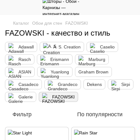
Каталог
Обои для стен
FAZOWSKI
FAZOWSKI - качество и стиль
Adawall
A. S. Creation
Caselio
Rasch
Erismann
Marburg
ASIAN
Yuanlong
Graham Brown
Casadeco
Grandeco
Dekens
Sirpi
Galerie
FAZOWSKI
Фильтр
По популярности