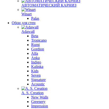
АВТОМАТИЧЕСКИЙ КАРНИЗ
Winart
Palas
Обои для стен
Adawall
Beta
Tropicano
Rumi
Gordion
Alfa
Anka
Indigo
Kalinka
Kids
Seven
Signature
Acoustic
A. S. Creation
New Walls
Greenery
Impression