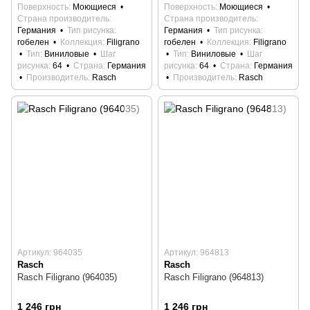
Поверхность
Моющиеся
Поверхность
Моющиеся
Страна производитель
Страна производитель
Германия
Тип рисунка
Германия
Тип рисунка
гобелен
Коллекция
Filigrano
гобелен
Коллекция
Filigrano
Тип
Виниловые
Шаг
Тип
Виниловые
Шаг
рисунка
64
Страна
Германия
рисунка
64
Страна
Германия
Производитель
Rasch
Производитель
Rasch
Артикул: 964035
Артикул: 964813
Rasch
Rasch
Rasch Filigrano (964035)
Rasch Filigrano (964813)
1 246 грн
1 246 грн