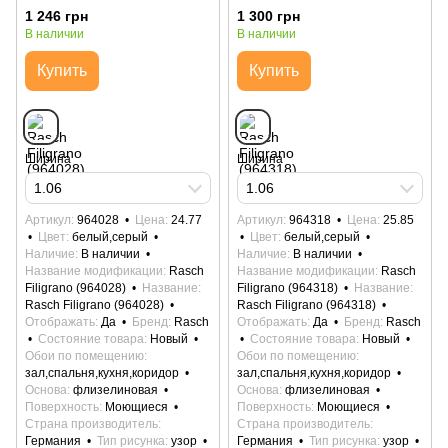
1 246 грн
1 300 грн
В наличии
В наличии
Купить
Купить
Ширина
Ширина
1.06
1.06
Артикул
964028
Цена
24.77
Артикул
964318
Цена
25.85
Цвет
белый,серый
Цвет
белый,серый
Наличие
В наличии
Наличие
В наличии
Название модификации
Rasch
Название модификации
Rasch
Filigrano (964028)
Название
Filigrano (964318)
Название
Rasch Filigrano (964028)
Rasch Filigrano (964318)
Отображать
Да
Бренд
Rasch
Отображать
Да
Бренд
Rasch
Состояние товара
Новый
Состояние товара
Новый
Обои по помещению
Обои по помещению
зал,спальня,кухня,коридор
зал,спальня,кухня,коридор
Основа
флизелиновая
Основа
флизелиновая
Поверхность
Моющиеся
Поверхность
Моющиеся
Страна производитель
Страна производитель
Германия
Тип рисунка
узор
Германия
Тип рисунка
узор