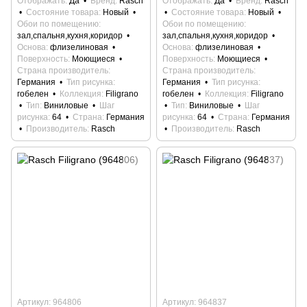
Отображать
Да
Бренд
Rasch
Отображать
Да
Бренд
Rasch
Состояние товара
Новый
Состояние товара
Новый
Обои по помещению
Обои по помещению
зал,спальня,кухня,коридор
зал,спальня,кухня,коридор
Основа
флизелиновая
Основа
флизелиновая
Поверхность
Моющиеся
Поверхность
Моющиеся
Страна производитель
Страна производитель
Германия
Тип рисунка
Германия
Тип рисунка
гобелен
Коллекция
Filigrano
гобелен
Коллекция
Filigrano
Тип
Виниловые
Шаг
Тип
Виниловые
Шаг
рисунка
64
Страна
Германия
рисунка
64
Страна
Германия
Производитель
Rasch
Производитель
Rasch
Артикул: 964806
Артикул: 964837