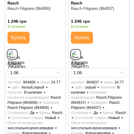
Rasch
Rasch
Rasch Filigrano (964806)
Rasch Filigrano (964837)
1 246 грн
1 246 грн
В наличии
В наличии
Купить
Купить
Ширина
Ширина
1.06
1.06
Артикул
964806
Цена
24.77
Артикул
964837
Цена
24.77
Цвет
белый,серый
Цвет
серый
Наличие
В
Наличие
В наличии
наличии
Название
Название модификации
Rasch
модификации
Rasch Filigrano
Filigrano (964806)
Название
(964837)
Название
Rasch
Rasch Filigrano (964806)
Filigrano (964837)
Отображать
Да
Бренд
Rasch
Отображать
Да
Бренд
Rasch
Состояние товара
Новый
Состояние товара
Новый
Обои по помещению
Обои по помещению
зал,спальня,кухня,коридор
зал,спальня,кухня,коридор
Основа
флизелиновая
Основа
флизелиновая