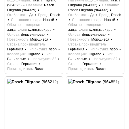
модификации
Rasch Filigrano
Название модификации
Rasch
(964325)
Название
Rasch
Filigrano (964332)
Название
Filigrano (964325)
Rasch Filigrano (964332)
Отображать
Да
Бренд
Rasch
Отображать
Да
Бренд
Rasch
Состояние товара
Новый
Состояние товара
Новый
Обои по помещению
Обои по помещению
зал,спальня,кухня,коридор
зал,спальня,кухня,коридор
Основа
флизелиновая
Основа
флизелиновая
Поверхность
Моющиеся
Поверхность
Моющиеся
Страна производитель
Страна производитель
Германия
Тип рисунка
узор
Германия
Тип рисунка
узор
Коллекция
Filigrano
Тип
Коллекция
Filigrano
Тип
Виниловые
Шаг рисунка
32
Виниловые
Шаг рисунка
32
Страна
Германия
Страна
Германия
Производитель
Rasch
Производитель
Rasch