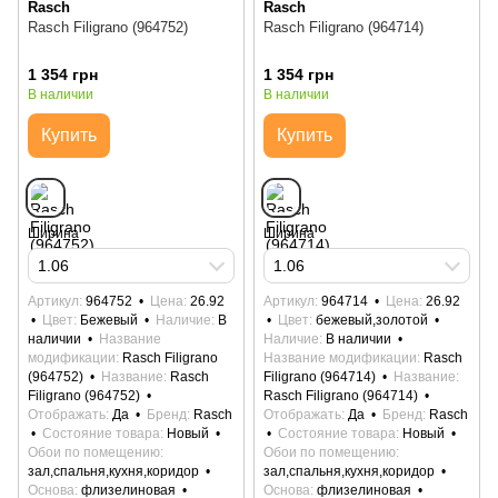
Rasch
Rasch
Rasch Filigrano (964752)
Rasch Filigrano (964714)
1 354 грн
1 354 грн
В наличии
В наличии
Купить
Купить
Ширина
Ширина
1.06
1.06
Артикул
964752
Цена
26.92
Артикул
964714
Цена
26.92
Цвет
Бежевый
Наличие
В
Цвет
бежевый,золотой
наличии
Название
Наличие
В наличии
модификации
Rasch Filigrano
Название модификации
Rasch
(964752)
Название
Rasch
Filigrano (964714)
Название
Filigrano (964752)
Rasch Filigrano (964714)
Отображать
Да
Бренд
Rasch
Отображать
Да
Бренд
Rasch
Состояние товара
Новый
Состояние товара
Новый
Обои по помещению
Обои по помещению
зал,спальня,кухня,коридор
зал,спальня,кухня,коридор
Основа
флизелиновая
Основа
флизелиновая