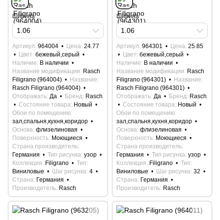
Ширина
Ширина
1.06
1.06
Артикул
964004
Цена
24.77
Артикул
964301
Цена
25.85
Цвет
бежевый,серый
Цвет
бежевый,серый
Наличие
В наличии
Наличие
В наличии
Название модификации
Rasch
Название модификации
Rasch
Filigrano (964004)
Название
Filigrano (964301)
Название
Rasch Filigrano (964004)
Rasch Filigrano (964301)
Отображать
Да
Бренд
Rasch
Отображать
Да
Бренд
Rasch
Состояние товара
Новый
Состояние товара
Новый
Обои по помещению
Обои по помещению
зал,спальня,кухня,коридор
зал,спальня,кухня,коридор
Основа
флизелиновая
Основа
флизелиновая
Поверхность
Моющиеся
Поверхность
Моющиеся
Страна производитель
Страна производитель
Германия
Тип рисунка
узор
Германия
Тип рисунка
узор
Коллекция
Filigrano
Тип
Коллекция
Filigrano
Тип
Виниловые
Шаг рисунка
4
Виниловые
Шаг рисунка
32
Страна
Германия
Страна
Германия
Производитель
Rasch
Производитель
Rasch