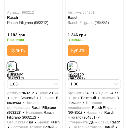
Артикул: 963212
Артикул: 964851
Rasch
Rasch
Rasch Filigrano (963212)
Rasch Filigrano (964851)
1 192 грн
1 246 грн
В наличии
В наличии
Купить
Купить
Ширина
Ширина
1.06
1.06
Артикул
963212
Цена
23.69
Артикул
964851
Цена
24.77
Цвет
Бежевый
Наличие
В
Цвет
Бежевый
Наличие
В
наличии
Название
наличии
Название
модификации
Rasch Filigrano
модификации
Rasch Filigrano
(963212)
Название
Rasch
(964851)
Название
Rasch
Filigrano (963212)
Filigrano (964851)
Отображать
Да
Бренд
Rasch
Отображать
Да
Бренд
Rasch
Состояние товара
Новый
Состояние товара
Новый