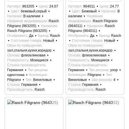
Артикул
963205
Цена
24.07
Артикул
964011
Цена
24.77
Цвет
бежевый,серый
Цвет
Бежевый
Наличие
В
Наличие
В наличии
наличии
Название
Название модификации
Rasch
модификации
Rasch Filigrano
Filigrano (963205)
Название
(964011)
Название
Rasch
Rasch Filigrano (963205)
Filigrano (964011)
Отображать
Да
Бренд
Rasch
Отображать
Да
Бренд
Rasch
Состояние товара
Новый
Состояние товара
Новый
Обои по помещению
Обои по помещению
зал,спальня,кухня,коридор
зал,спальня,кухня,коридор
Основа
флизелиновая
Основа
флизелиновая
Поверхность
Моющиеся
Поверхность
Моющиеся
Страна производитель
Страна производитель
Германия
Тип рисунка
Германия
Тип рисунка
узор
однотонка
Коллекция
Коллекция
Filigrano
Тип
Filigrano
Тип
Виниловые
Виниловые
Шаг рисунка
4
Страна
Германия
Страна
Германия
Производитель
Rasch
Производитель
Rasch