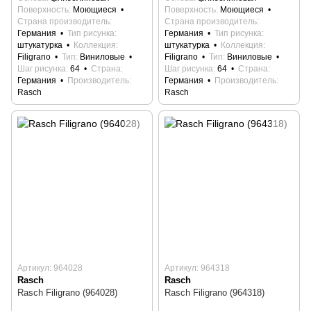
Поверхность
Моющиеся
Поверхность
Моющиеся
Страна производитель
Страна производитель
Германия
Тип рисунка
Германия
Тип рисунка
штукатурка
Коллекция
штукатурка
Коллекция
Filigrano
Тип
Виниловые
Filigrano
Тип
Виниловые
Шаг рисунка
64
Страна
Шаг рисунка
64
Страна
Германия
Производитель
Германия
Производитель
Rasch
Rasch
Артикул: 964028
Артикул: 964318
Rasch
Rasch
Rasch Filigrano (964028)
Rasch Filigrano (964318)