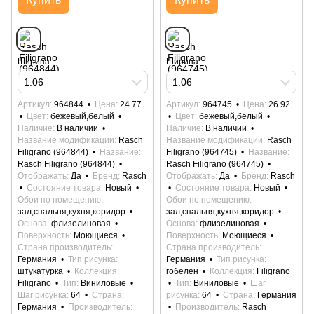
Ширина
Ширина
1.06
1.06
Артикул
964844
Цена
24.77
Артикул
964745
Цена
26.92
Цвет
бежевый,белый
Цвет
бежевый,белый
Наличие
В наличии
Наличие
В наличии
Название модификации
Rasch
Название модификации
Rasch
Filigrano (964844)
Название
Filigrano (964745)
Название
Rasch Filigrano (964844)
Rasch Filigrano (964745)
Отображать
Да
Бренд
Rasch
Отображать
Да
Бренд
Rasch
Состояние товара
Новый
Состояние товара
Новый
Обои по помещению
Обои по помещению
зал,спальня,кухня,коридор
зал,спальня,кухня,коридор
Основа
флизелиновая
Основа
флизелиновая
Поверхность
Моющиеся
Поверхность
Моющиеся
Страна производитель
Страна производитель
Германия
Тип рисунка
Германия
Тип рисунка
штукатурка
Коллекция
гобелен
Коллекция
Filigrano
Filigrano
Тип
Виниловые
Тип
Виниловые
Шаг
Шаг рисунка
64
Страна
рисунка
64
Страна
Германия
Германия
Производитель
Производитель
Rasch