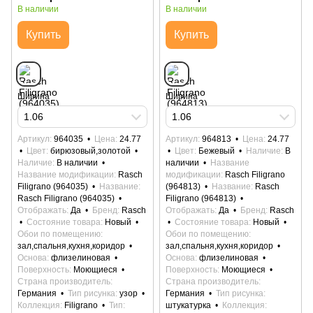
В наличии
В наличии
Купить
Купить
Ширина
Ширина
1.06
1.06
Артикул
964035
Цена
24.77
Артикул
964813
Цена
24.77
Цвет
бирюзовый,золотой
Цвет
Бежевый
Наличие
В
Наличие
В наличии
наличии
Название
Название модификации
Rasch
модификации
Rasch Filigrano
Filigrano (964035)
Название
(964813)
Название
Rasch
Rasch Filigrano (964035)
Filigrano (964813)
Отображать
Да
Бренд
Rasch
Отображать
Да
Бренд
Rasch
Состояние товара
Новый
Состояние товара
Новый
Обои по помещению
Обои по помещению
зал,спальня,кухня,коридор
зал,спальня,кухня,коридор
Основа
флизелиновая
Основа
флизелиновая
Поверхность
Моющиеся
Поверхность
Моющиеся
Страна производитель
Страна производитель
Германия
Тип рисунка
узор
Германия
Тип рисунка
Коллекция
Filigrano
Тип
штукатурка
Коллекция