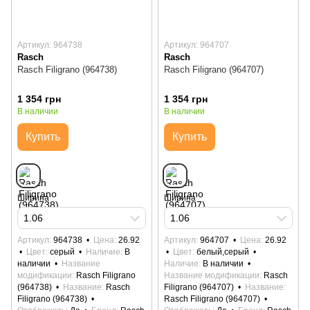
Артикул: 964738
Артикул: 964707
Rasch
Rasch
Rasch Filigrano (964738)
Rasch Filigrano (964707)
1 354 грн
1 354 грн
В наличии
В наличии
Купить
Купить
Ширина
Ширина
1.06
1.06
Артикул
964738
Цена
26.92
Артикул
964707
Цена
26.92
Цвет
серый
Наличие
В
Цвет
белый,серый
наличии
Название
Наличие
В наличии
модификации
Rasch Filigrano
Название модификации
Rasch
(964738)
Название
Rasch
Filigrano (964707)
Название
Filigrano (964738)
Rasch Filigrano (964707)