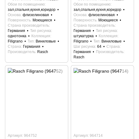
Обои по помещению
Обои по помещению
зал,спальня,кухня,коридор
зал,спальня,кухня,коридор
Основа
флизелиновая
Основа
флизелиновая
Поверхность
Моющиеся
Поверхность
Моющиеся
Страна производитель
Страна производитель
Германия
Тип рисунка
Германия
Тип рисунка
однотонка
Коллекция
штукатурка
Коллекция
Filigrano
Тип
Виниловые
Filigrano
Тип
Виниловые
Страна
Германия
Шаг рисунка
64
Страна
Производитель
Rasch
Германия
Производитель
Rasch
Артикул: 964752
Артикул: 964714