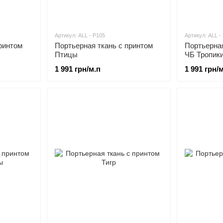
Артикул: ALL - P105
Артикул: ALL -
ринтом
Портьерная ткань c принтом
Портьерная
Птицы
ЧБ Тропик
1 991 грн/м.п
1 991 грн/