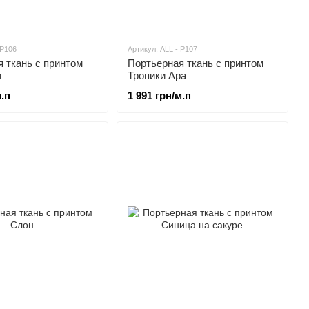
 P106
Артикул: ALL - P107
 ткань c принтом
Портьерная ткань c принтом
и
Тропики Ара
м.п
1 991 грн/м.п