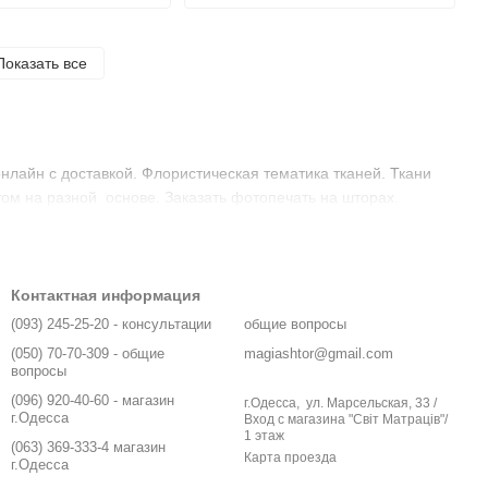
Показать все
онлайн с доставкой. Флористическая тематика тканей. Ткани
том на разной основе. Заказать фотопечать на шторах.
Контактная информация
(093) 245-25-20 - консультации
общие вопросы
(050) 70-70-309 - общие
magiashtor@gmail.com
вопросы
(096) 920-40-60 - магазин
г.Одесса, ул. Марсельская, 33 /
г.Одесса
Вход с магазина "Світ Матраців"/
1 этаж
(063) 369-333-4 магазин
Карта проезда
г.Одесса