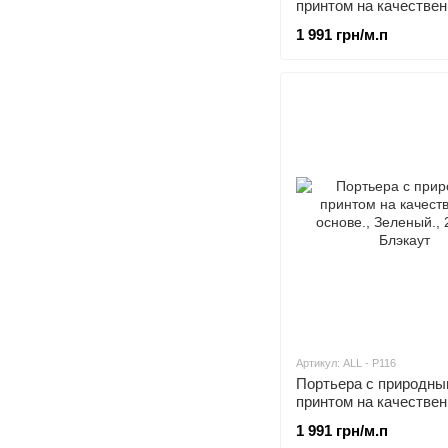
принтом на качестве
основе.
1 991 грн/м.п
Артикул: ALL - P116
Портьера с природны
принтом на качестве
основе.
1 991 грн/м.п