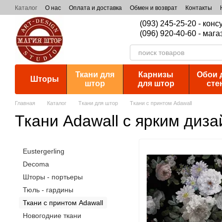
Перейти к основному контенту
Каталог
О нас
Оплата и доставка
Обмен и возврат
Контакты
(093) 245-25-20 - кон
(096) 920-40-60 - мага
Ткани для
Карнизы
Обои 
Шторы
штор
для штор
сте
Главная
Каталог
Ткани для штор
Ткани с принтом Adawall
Ткани Adawall с ярким диз
Eustergerling
Decoma
Шторы - портьеры
Тюль - гардины
Ткани с принтом Adawall
Новогодние ткани