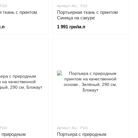
 P110
Артикул: ALL - P111
 ткань c принтом
Портьерная ткань c принтом
Синица на сакуре
м.п
1 991 грн/м.п
 P114
Артикул: ALL - P115
с природным
Портьера с природным