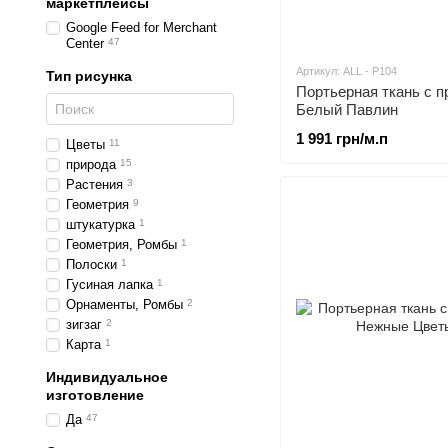
маркетплейсы
Google Feed for Merchant
Center
47
Артикул: ALL - P104
Тип рисунка
Портьерная ткань c п
Белый Павлин
1 991 грн/м.п
Цветы
11
природа
15
Растения
3
Геометрия
9
штукатурка
1
Геометрия, Ромбы
1
Полоски
1
Гусиная лапка
1
Орнаменты, Ромбы
2
зигзаг
2
Карта
1
Индивидуальное
изготовление
Да
47