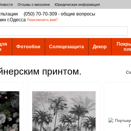
Новости
Отзывы о магазине
Юридическая информация
сультации
(050) 70-70-309 - общие вопросы
зин г.Одесса
Перезвонить вам?
для
Покры
Фотообои
Солнцезащита
Декор
н
пл
айнерским принтом.
Со