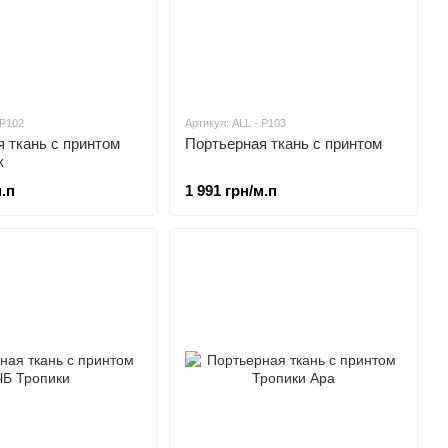
 P102
Артикул: ALL - P103
 ткань c принтом
Портьерная ткань c принтом
к
м.п
1 991 грн/м.п