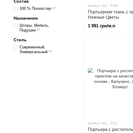
Состав
Артикул: ALL - P108
100 % Полиэстер
47
Портьерная ткань c п
Нежные Цветы
Назначение
Шторы, Мебель,
1 991 грн/м.п
Подушки
47
Стиль
Современный,
Универсальный
47
Артикул: ALL - P112
Портьера с ростител