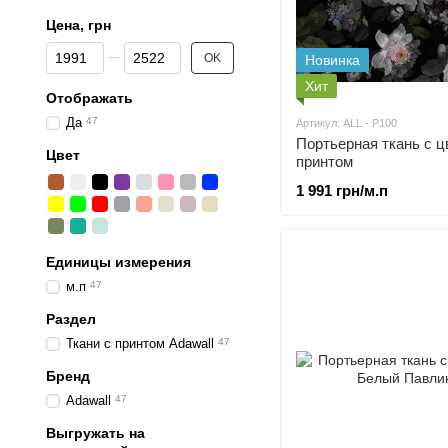
Цена, грн
От Цена, грн
До Цена, грн
OK
Новинка
Хит
Отображать
Да
47
Артикул: ALL - P100
Портьерная ткань c 
Цвет
принтом
1 991 грн/м.п
Единицы измерения
м.п
47
Раздел
Ткани с принтом Adawall
47
Бренд
Adawall
47
Выгружать на