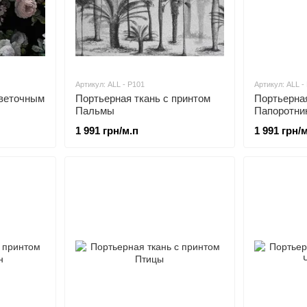
Артикул: ALL - P101
Артикул: ALL -
цветочным
Портьерная ткань c принтом
Портьерная
Пальмы
Папоротни
1 991 грн/м.п
1 991 грн/