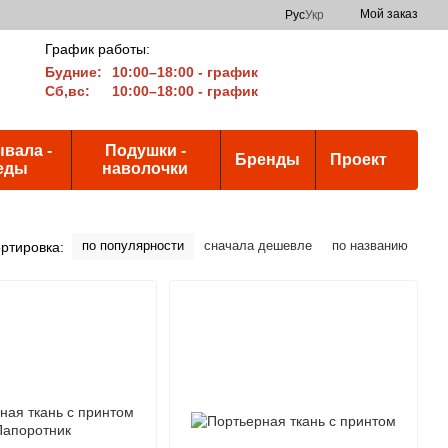
Мой заказ
Рус
Укр
График работы:
Будние:
10:00–18:00 - график
Сб,вс:
10:00–18:00 - график
вала -
Подушки -
Бренды
Проект
еды
наволочки
по популярности
сначала дешевле
по названию
ртировка: