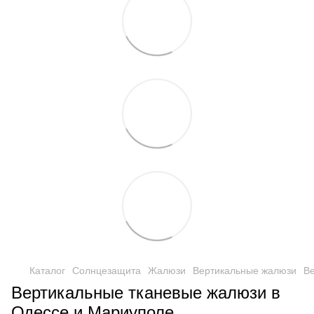
Каталог
Солнцезащита
Жалюзи
Вертикальные жалюзи
В
Вертикальные тканевые жалюзи в
Одессе и Мариуполе