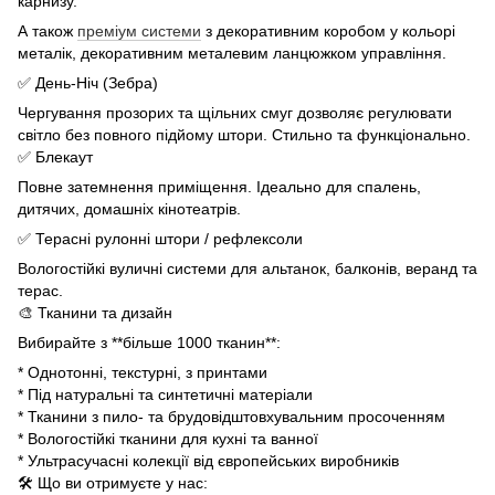
карнизу.
А також
преміум системи
з декоративним коробом у кольорі
металік, декоративним металевим ланцюжком управління.
✅ День-Ніч (Зебра)
Чергування прозорих та щільних смуг дозволяє регулювати
світло без повного підйому штори. Стильно та функціонально.
✅ Блекаут
Повне затемнення приміщення. Ідеально для спалень,
дитячих, домашніх кінотеатрів.
✅ Терасні рулонні штори / рефлексоли
Вологостійкі вуличні системи для альтанок, балконів, веранд та
терас.
🎨 Тканини та дизайн
Вибирайте з **більше 1000 тканин**:
* Однотонні, текстурні, з принтами
* Під натуральні та синтетичні матеріали
* Тканини з пило- та брудовідштовхувальним просоченням
* Вологостійкі тканини для кухні та ванної
* Ультрасучасні колекції від європейських виробників
🛠 Що ви отримуєте у нас: