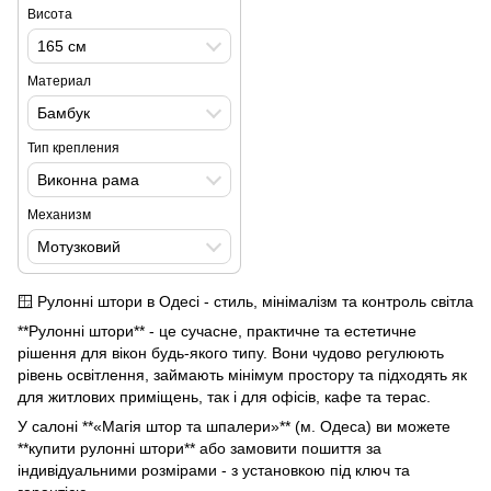
Висота
165 см
Материал
Бамбук
Тип крепления
Виконна рама
Механизм
Мотузковий
🪟 Рулонні штори в Одесі - стиль, мінімалізм та контроль світла
**Рулонні штори** - це сучасне, практичне та естетичне
рішення для вікон будь-якого типу. Вони чудово регулюють
рівень освітлення, займають мінімум простору та підходять як
для житлових приміщень, так і для офісів, кафе та терас.
У салоні **«Магія штор та шпалери»** (м. Одеса) ви можете
**купити рулонні штори** або замовити пошиття за
індивідуальними розмірами - з установкою під ключ та