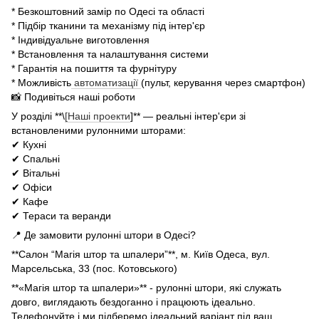
* Безкоштовний замір по Одесі та області
* Підбір тканини та механізму під інтер'єр
* Індивідуальне виготовлення
* Встановлення та налаштування системи
* Гарантія на пошиття та фурнітуру
* Можливість
автоматизації
(пульт, керування через смартфон)
📸 Подивіться наші роботи
У розділі **\
[Наші проекти
]** — реальні інтер'єри зі
встановленими рулонними шторами:
✔ Кухні
✔ Спальні
✔ Вітальні
✔ Офіси
✔ Кафе
✔ Тераси та веранди
📍 Де замовити рулонні штори в Одесі?
**Салон “Магія штор та шпалери”**, м. Київ Одеса, вул.
Марсельська, 33 (пос. Котовського)
**«Магія штор та шпалери»** - рулонні штори, які служать
довго, виглядають бездоганно і працюють ідеально.
Телефонуйте і ми підберемо ідеальний варіант під ваш