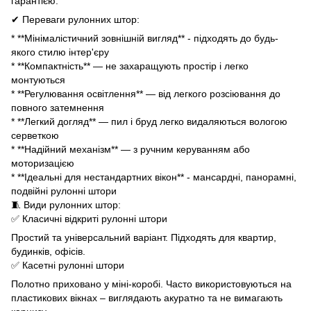
гарантією.
✔ Переваги рулонних штор:
* **Мінімалістичний зовнішній вигляд** - підходять до будь-
якого стилю інтер'єру
* **Компактність** — не захаращують простір і легко
монтуються
* **Регулювання освітлення** — від легкого розсіювання до
повного затемнення
* **Легкий догляд** — пил і бруд легко видаляються вологою
серветкою
* **Надійний механізм** — з ручним керуванням або
моторизацією
* **Ідеальні для нестандартних вікон** - мансардні, панорамні,
подвійні рулонні штори
🧵 Види рулонних штор:
✅ Класичні відкриті рулонні штори
Простий та універсальний варіант. Підходять для квартир,
будинків, офісів.
✅ Касетні рулонні штори
Полотно приховано у міні-коробі. Часто використовуються на
пластикових вікнах – виглядають акуратно та не вимагають