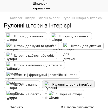
Каталог
Штори
Власні вироби
Рулонні штори в інтер'єрі
Рулонні штори в інтер'єрі
Штори для вітальні
Штори для спальні
Штори для кухні та їдальні
Штори для дитячої
Штори в кабінет або офіс
Штори в альтанку і для тераси
Римські | французькі | австрійські штори
Штори у ванну
Рулонні штори в інтер'єрі
Штори на балкон
Штори на сходи
Фільтр
За популярністю