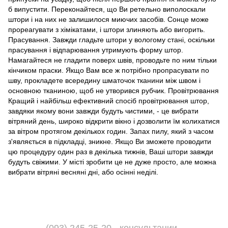
б випустити. Переконайтеся, що Ви ретельно виполоскали
штори і на них не залишилося миючих засобів. Сонце може
прореагувати з хімікатами, і штори злиняють або вигорить.
Прасування. Завжди гладьте штори у вологому стані, оскільки
прасування і відпарювання утримують форму штор.
Намагайтеся не гладити поверх швів, проводьте по ним тільки
кінчиком праски. Якщо Вам все ж потрібно пропрасувати по
шву, прокладете всередину шматочок тканини між швом і
основною тканиною, щоб не утворився рубчик. Провітрювання
Кращий і найбільш ефективний спосіб провітрювання штор,
завдяки якому вони завжди будуть чистими, - це вибрати
вітряний день, широко відкрити вікно і дозволити їм колихатися
за вітром протягом декількох годин. Запах пилу, який з часом
з'являється в підкладці, зникне. Якщо Ви зможете проводити
цю процедуру один раз в декілька тижнів, Ваші штори завжди
будуть свіжими. У місті зробити це не дуже просто, але можна
вибрати вітряні весняні дні, або осінні неділі.