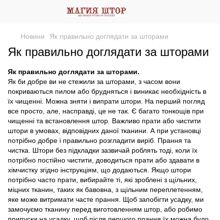
Новини
Як правильно доглядати за шторами
Як правильно доглядати за шторами
Як правильно доглядати за шторами.
Як би добре ви не стежили за шторами, з часом вони
покриваються пилом або брудняться і виникає необхідність в
їх чищенні. Можна зняти і випрати штори. На перший погляд
все просто, але, насправді, це не так. Є багато тонкощів при
чищенні та встановлення штор. Важливо прати або чистити
штори в умовах, відповідних даної тканини. А при установці
потрібно добре і правильно розгладити виріб. Прання та
чистка. Штори без підкладки зазвичай роблять тоді, коли їх
потрібно постійно чистити, доводиться прати або здавати в
хімчистку згідно інструкціям, що додаються. Якщо штори
потрібно часто прати, вибирайте ті, які зроблені з щільних,
міцних тканин, таких як бавовна, з щільним переплетенням,
яке може витримати часте прання. Щоб запобігти усадку, ми
замочуємо тканину перед виготовленням штор, або робимо
припуски на усадку, щоб після першого прання їх можна було