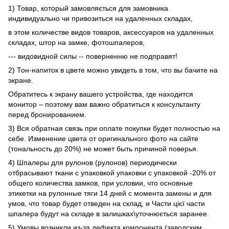
1) Товар, который замовляється для замовника
индивидуально чи привозиться на удаленных складах,
в этом количестве видов товаров, аксессуаров на удаленных
складах, штор на замке, фотошпалеров,
--- видовидной силы -- поверненню не подправят!
2) Тон-напиток в цвете можно увидеть в том, что вы бачите на
экране.
Обратитесь к экрану вашего устройства, где находится
монитор – поэтому вам важно обратиться к консультанту
перед бронированием.
3) Вся обратная связь при оплате покупки будет полностью на
себе. Изменение цвета от оригинального фото на сайте
(тональность до 20%) не может быть причиной поверья.
4) Шпалеры для рулонов (рулонов) периодически
отбрасывают ткани с упаковкой упаковки с упаковкой -20% от
общего количества замков, при условии, что основные
этикетки на рулонные тяги 14 дней с момента замены и для
умов, что товар будет отведен на склад, и Части цієї части
шпалера будут на складе в залишках\уточнюється заранее.
5) Умовы возникли из-за дефекта компонента (заводским