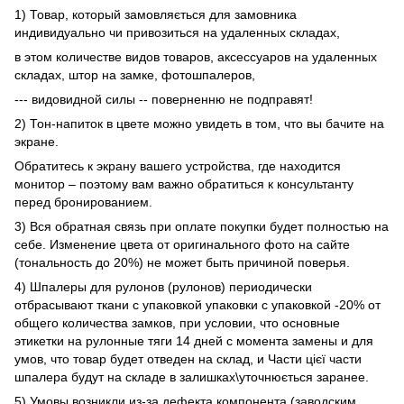
1) Товар, который замовляється для замовника
индивидуально чи привозиться на удаленных складах,
в этом количестве видов товаров, аксессуаров на удаленных
складах, штор на замке, фотошпалеров,
--- видовидной силы -- поверненню не подправят!
2) Тон-напиток в цвете можно увидеть в том, что вы бачите на
экране.
Обратитесь к экрану вашего устройства, где находится
монитор – поэтому вам важно обратиться к консультанту
перед бронированием.
3) Вся обратная связь при оплате покупки будет полностью на
себе. Изменение цвета от оригинального фото на сайте
(тональность до 20%) не может быть причиной поверья.
4) Шпалеры для рулонов (рулонов) периодически
отбрасывают ткани с упаковкой упаковки с упаковкой -20% от
общего количества замков, при условии, что основные
этикетки на рулонные тяги 14 дней с момента замены и для
умов, что товар будет отведен на склад, и Части цієї части
шпалера будут на складе в залишках\уточнюється заранее.
5) Умовы возникли из-за дефекта компонента (заводским