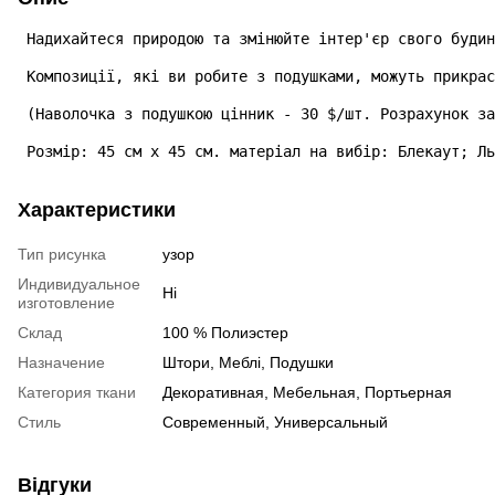
 Надихайтеся природою та змінюйте інтер'єр свого будин
 Композиції, які ви робите з подушками, можуть прикрас
 (Наволочка з подушкою цінник - 30 $/шт. Розрахунок за
 Розмір: 45 см х 45 см. матеріал на вибір: Блекаут; Ль
Характеристики
Тип рисунка
узор
Индивидуальное
Ні
изготовление
Склад
100 % Полиэстер
Назначение
Штори, Меблі, Подушки
Категория ткани
Декоративная, Мебельная, Портьерная
Стиль
Современный, Универсальный
Відгуки