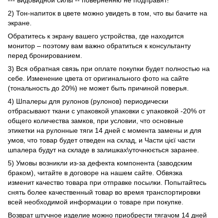
--- видовидной силы -- поверненню не подправят!
2) Тон-напиток в цвете можно увидеть в том, что вы бачите на
экране.
Обратитесь к экрану вашего устройства, где находится
монитор – поэтому вам важно обратиться к консультанту
перед бронированием.
3) Вся обратная связь при оплате покупки будет полностью на
себе. Изменение цвета от оригинального фото на сайте
(тональность до 20%) не может быть причиной поверья.
4) Шпалеры для рулонов (рулонов) периодически
отбрасывают ткани с упаковкой упаковки с упаковкой -20% от
общего количества замков, при условии, что основные
этикетки на рулонные тяги 14 дней с момента замены и для
умов, что товар будет отведен на склад, и Части цієї части
шпалера будут на складе в залишках\уточнюється заранее.
5) Умовы возникли из-за дефекта компонента (заводским
браком), читайте в договоре на нашем сайте. Обвязка
изменит качество товара при отправке посылки. Попытайтесь
снять более качественный товар во время транспортировки
всей необходимой информации о товаре при покупке.
Возврат штучное изделие можно приобрести тягачом 14 дней