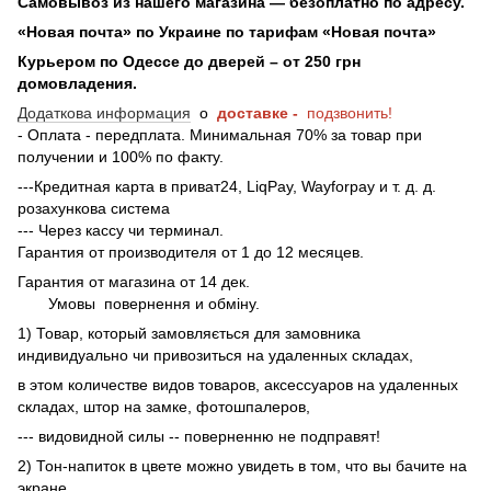
Самовывоз из нашего магазина — безоплатно по адресу.
«Новая почта» по Украине по тарифам «Новая почта»
Курьером по Одессе до дверей – от 250 грн
домовладения.
Додаткова информация
о
доставке -
подзвонить!
- Оплата - передплата. Минимальная 70% за товар при
получении и 100% по факту.
---Кредитная карта в приват24, LiqPay, Wayforpay и т. д. д.
розахункова система
--- Через кассу чи терминал.
Гарантия от производителя от 1 до 12 месяцев.
Гарантия от магазина от 14 дек.
Умовы
повернення и обміну.
1) Товар, который замовляється для замовника
индивидуально чи привозиться на удаленных складах,
в этом количестве видов товаров, аксессуаров на удаленных
складах, штор на замке, фотошпалеров,
--- видовидной силы -- поверненню не подправят!
2) Тон-напиток в цвете можно увидеть в том, что вы бачите на
экране.