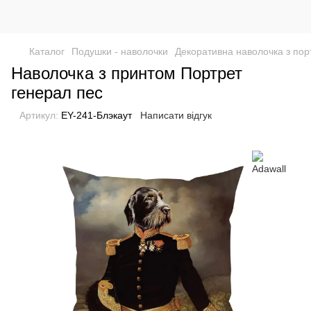
Каталог
Подушки - наволочки
Декоративна наволочка з пор
Наволочка з принтом Портрет
генерал пес
Артикул:
EY-241-Блэкаут
Написати відгук