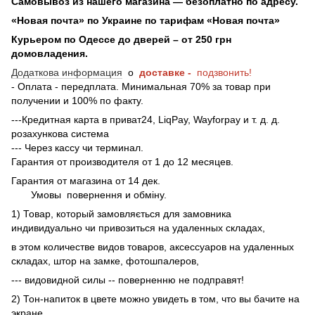
Самовывоз из нашего магазина — безоплатно по адресу.
«Новая почта» по Украине по тарифам «Новая почта»
Курьером по Одессе до дверей – от 250 грн
домовладения.
Додаткова информация
о
доставке -
подзвонить!
- Оплата - передплата. Минимальная 70% за товар при
получении и 100% по факту.
---Кредитная карта в приват24, LiqPay, Wayforpay и т. д. д.
розахункова система
--- Через кассу чи терминал.
Гарантия от производителя от 1 до 12 месяцев.
Гарантия от магазина от 14 дек.
Умовы
повернення и обміну.
1) Товар, который замовляється для замовника
индивидуально чи привозиться на удаленных складах,
в этом количестве видов товаров, аксессуаров на удаленных
складах, штор на замке, фотошпалеров,
--- видовидной силы -- поверненню не подправят!
2) Тон-напиток в цвете можно увидеть в том, что вы бачите на
экране.