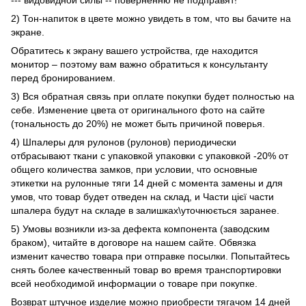
--- видовидной силы -- поверненню не подправят!
2) Тон-напиток в цвете можно увидеть в том, что вы бачите на
экране.
Обратитесь к экрану вашего устройства, где находится
монитор – поэтому вам важно обратиться к консультанту
перед бронированием.
3) Вся обратная связь при оплате покупки будет полностью на
себе. Изменение цвета от оригинального фото на сайте
(тональность до 20%) не может быть причиной поверья.
4) Шпалеры для рулонов (рулонов) периодически
отбрасывают ткани с упаковкой упаковки с упаковкой -20% от
общего количества замков, при условии, что основные
этикетки на рулонные тяги 14 дней с момента замены и для
умов, что товар будет отведен на склад, и Части цієї части
шпалера будут на складе в залишках\уточнюється заранее.
5) Умовы возникли из-за дефекта компонента (заводским
браком), читайте в договоре на нашем сайте. Обвязка
изменит качество товара при отправке посылки. Попытайтесь
снять более качественный товар во время транспортировки
всей необходимой информации о товаре при покупке.
Возврат штучное изделие можно приобрести тягачом 14 дней