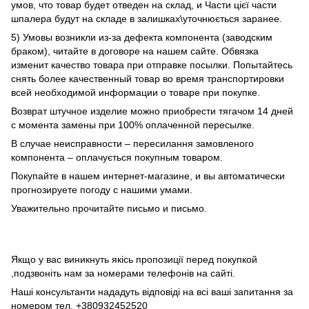
умов, что товар будет отведен на склад, и Части цієї части
шпалера будут на складе в залишках\уточнюється заранее.
5) Умовы возникли из-за дефекта компонента (заводским
браком), читайте в договоре на нашем сайте. Обвязка
изменит качество товара при отправке посылки. Попытайтесь
снять более качественный товар во время транспортировки
всей необходимой информации о товаре при покупке.
Возврат штучное изделие можно приобрести тягачом 14 дней
с момента замены при 100% оплаченной пересылке.
В случае неисправности – пересилання замовленого
компонента – оплачується покупным товаром.
Покупайте в нашем интернет-магазине, и вы автоматически
прогнозируете погоду с нашими умами.
Уважительно прочитайте письмо и письмо.
Якщо у вас виникнуть якісь пропозиції перед покупкой
,подзвоніть нам за номерами телефонів на сайті.
Наші консультанти нададуть відповіді на всі ваші запитання за
номером тел. +380932452520