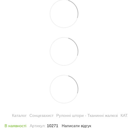
Каталог
Сонцезахист
Рулонні штори - Тканинні жалюзі
КА
В наявності
Артикул:
10271
Написати відгук