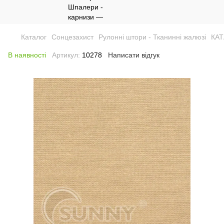
Каталог
Сонцезахист
Рулонні штори - Тканинні жалюзі
КА
В наявності
Артикул:
10278
Написати відгук