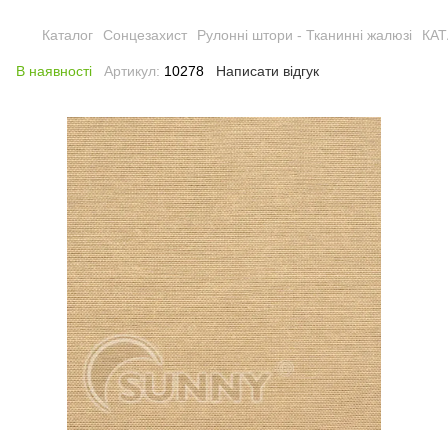
Каталог
Сонцезахист
Рулонні штори - Тканинні жалюзі
КА
В наявності
Артикул:
10278
Написати відгук