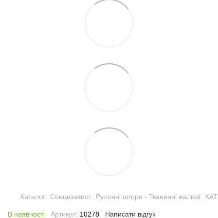
Каталог
Сонцезахист
Рулонні штори - Тканинні жалюзі
КА
В наявності
Артикул:
10278
Написати відгук