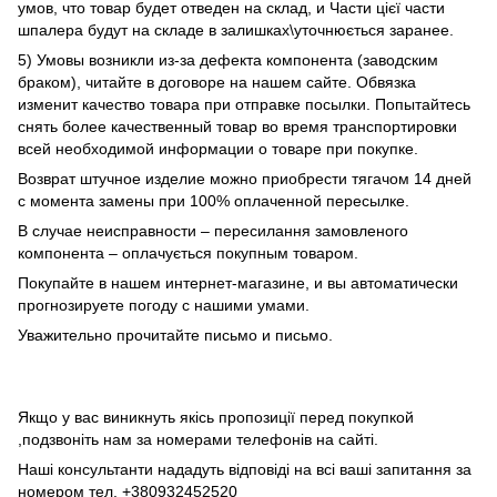
умов, что товар будет отведен на склад, и Части цієї части
шпалера будут на складе в залишках\уточнюється заранее.
5) Умовы возникли из-за дефекта компонента (заводским
браком), читайте в договоре на нашем сайте. Обвязка
изменит качество товара при отправке посылки. Попытайтесь
снять более качественный товар во время транспортировки
всей необходимой информации о товаре при покупке.
Возврат штучное изделие можно приобрести тягачом 14 дней
с момента замены при 100% оплаченной пересылке.
В случае неисправности – пересилання замовленого
компонента – оплачується покупным товаром.
Покупайте в нашем интернет-магазине, и вы автоматически
прогнозируете погоду с нашими умами.
Уважительно прочитайте письмо и письмо.
Якщо у вас виникнуть якісь пропозиції перед покупкой
,подзвоніть нам за номерами телефонів на сайті.
Наші консультанти нададуть відповіді на всі ваші запитання за
номером тел. +380932452520