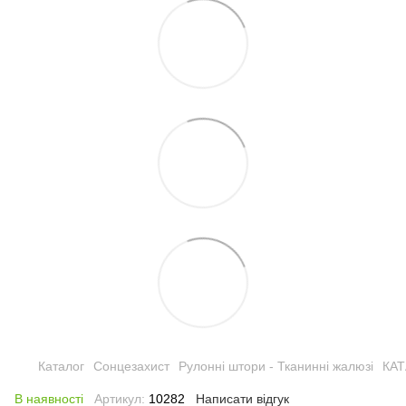
Каталог
Сонцезахист
Рулонні штори - Тканинні жалюзі
КА
В наявності
Артикул:
10282
Написати відгук