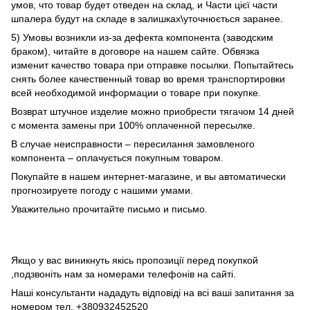
умов, что товар будет отведен на склад, и Части цієї части
шпалера будут на складе в залишках\уточнюється заранее.
5) Умовы возникли из-за дефекта компонента (заводским
браком), читайте в договоре на нашем сайте. Обвязка
изменит качество товара при отправке посылки. Попытайтесь
снять более качественный товар во время транспортировки
всей необходимой информации о товаре при покупке.
Возврат штучное изделие можно приобрести тягачом 14 дней
с момента замены при 100% оплаченной пересылке.
В случае неисправности – пересилання замовленого
компонента – оплачується покупным товаром.
Покупайте в нашем интернет-магазине, и вы автоматически
прогнозируете погоду с нашими умами.
Уважительно прочитайте письмо и письмо.
Якщо у вас виникнуть якісь пропозиції перед покупкой
,подзвоніть нам за номерами телефонів на сайті.
Наші консультанти нададуть відповіді на всі ваші запитання за
номером тел. +380932452520