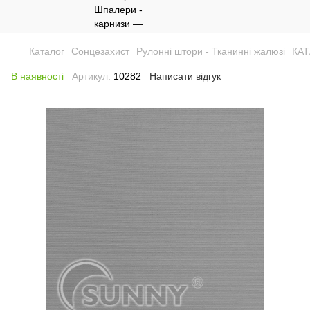
Каталог
Сонцезахист
Рулонні штори - Тканинні жалюзі
КА
В наявності
Артикул:
10282
Написати відгук