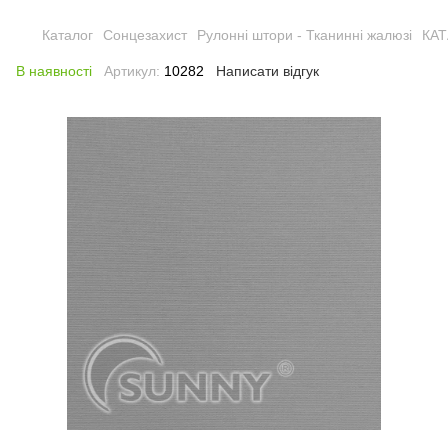
Каталог
Сонцезахист
Рулонні штори - Тканинні жалюзі
КА
В наявності
Артикул:
10282
Написати відгук