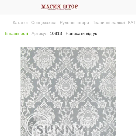
Каталог
Сонцезахист
Рулонні штори - Тканинні жалюзі
КА
В наявності
Артикул:
10813
Написати відгук