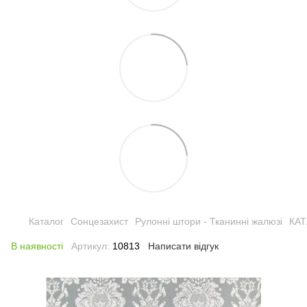
Каталог
Сонцезахист
Рулонні штори - Тканинні жалюзі
КА
В наявності
Артикул:
10813
Написати відгук