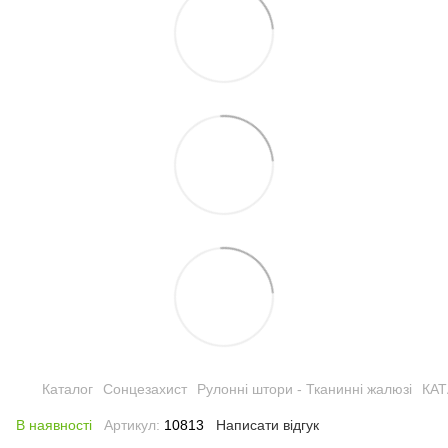
Каталог
Сонцезахист
Рулонні штори - Тканинні жалюзі
КА
В наявності
Артикул:
10813
Написати відгук