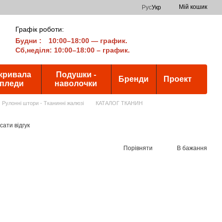
Мій кошик
Рус
Укр
Графік роботи:
Будни
:
10:00–18:00 — график.
Сб,неділя: 10:00–18:00 – график.
кривала
Подушки -
Бренди
Проект
 пледи
наволочки
Рулонні штори - Тканинні жалюзі
КАТАЛОГ ТКАНИН
ати відгук
Порівняти
В бажання