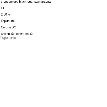
с рисунком, black-out, жаккардовая
Ні
2.00 м
Германия
Corona BO
бежевый, коричневый
Гарантія