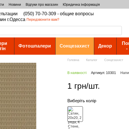
кти
Новини
Відгуки про магазин
Юридична інформація
сультации
(050) 70-70-309 - общие вопросы
зин г.Одесса
Передзвонити вам?
ери
По
Фотошпалери
Сонцезахист
Декор
тін
-
Головна
Каталог
Сонцезахист
В наявності
Артикул: 10301
Напис
1 грн/шт.
Виберіть колір