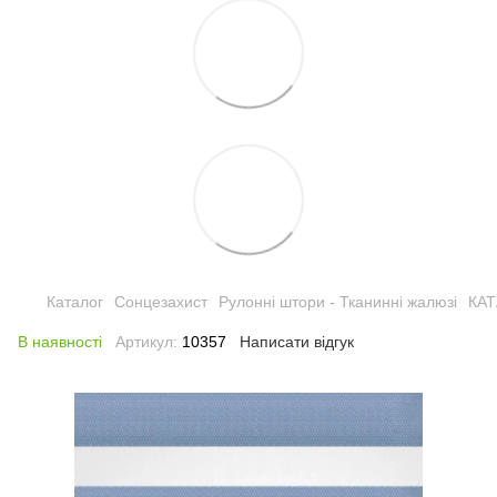
Каталог
Сонцезахист
Рулонні штори - Тканинні жалюзі
КА
В наявності
Артикул:
10357
Написати відгук