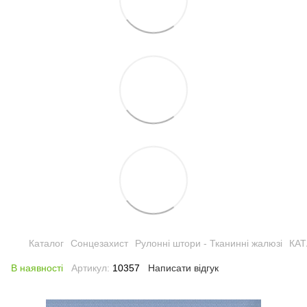
Каталог
Сонцезахист
Рулонні штори - Тканинні жалюзі
КА
В наявності
Артикул:
10357
Написати відгук