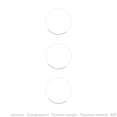
Каталог
Сонцезахист
Рулонні штори - Тканинні жалюзі
КА