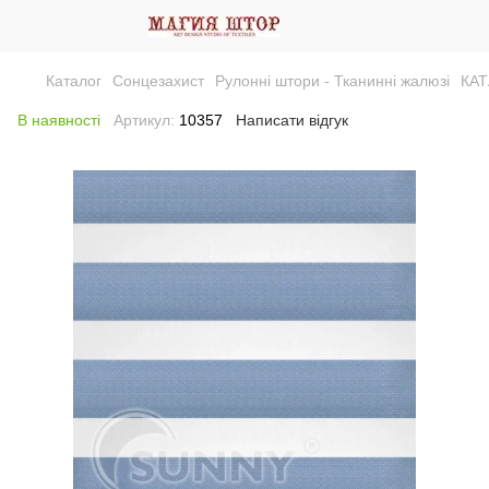
Каталог
Сонцезахист
Рулонні штори - Тканинні жалюзі
КА
В наявності
Артикул:
10357
Написати відгук