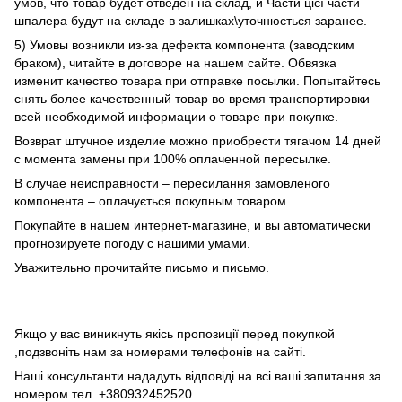
умов, что товар будет отведен на склад, и Части цієї части
шпалера будут на складе в залишках\уточнюється заранее.
5) Умовы возникли из-за дефекта компонента (заводским
браком), читайте в договоре на нашем сайте. Обвязка
изменит качество товара при отправке посылки. Попытайтесь
снять более качественный товар во время транспортировки
всей необходимой информации о товаре при покупке.
Возврат штучное изделие можно приобрести тягачом 14 дней
с момента замены при 100% оплаченной пересылке.
В случае неисправности – пересилання замовленого
компонента – оплачується покупным товаром.
Покупайте в нашем интернет-магазине, и вы автоматически
прогнозируете погоду с нашими умами.
Уважительно прочитайте письмо и письмо.
Якщо у вас виникнуть якісь пропозиції перед покупкой
,подзвоніть нам за номерами телефонів на сайті.
Наші консультанти нададуть відповіді на всі ваші запитання за
номером тел. +380932452520