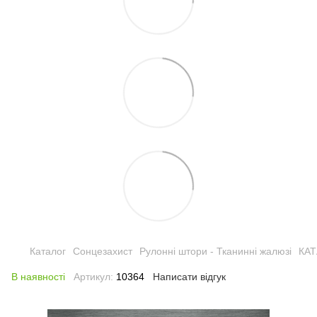
Каталог
Сонцезахист
Рулонні штори - Тканинні жалюзі
КА
В наявності
Артикул:
10364
Написати відгук