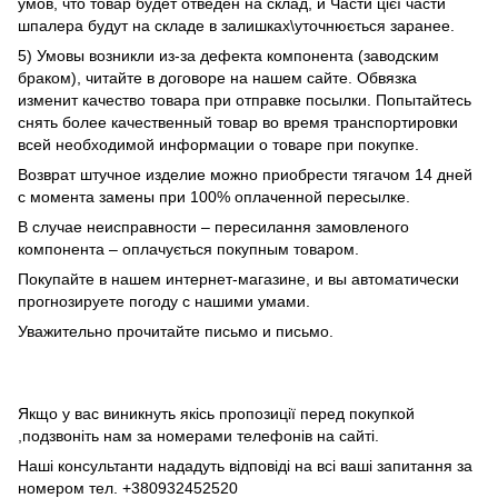
умов, что товар будет отведен на склад, и Части цієї части
шпалера будут на складе в залишках\уточнюється заранее.
5) Умовы возникли из-за дефекта компонента (заводским
браком), читайте в договоре на нашем сайте. Обвязка
изменит качество товара при отправке посылки. Попытайтесь
снять более качественный товар во время транспортировки
всей необходимой информации о товаре при покупке.
Возврат штучное изделие можно приобрести тягачом 14 дней
с момента замены при 100% оплаченной пересылке.
В случае неисправности – пересилання замовленого
компонента – оплачується покупным товаром.
Покупайте в нашем интернет-магазине, и вы автоматически
прогнозируете погоду с нашими умами.
Уважительно прочитайте письмо и письмо.
Якщо у вас виникнуть якісь пропозиції перед покупкой
,подзвоніть нам за номерами телефонів на сайті.
Наші консультанти нададуть відповіді на всі ваші запитання за
номером тел. +380932452520