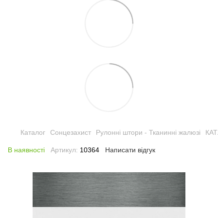
Каталог
Сонцезахист
Рулонні штори - Тканинні жалюзі
КА
В наявності
Артикул:
10364
Написати відгук