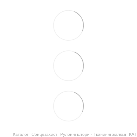
Каталог
Сонцезахист
Рулонні штори - Тканинні жалюзі
КА