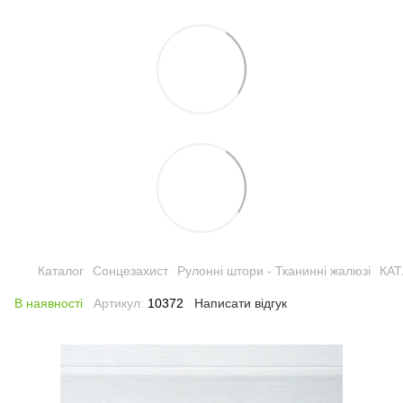
Каталог
Сонцезахист
Рулонні штори - Тканинні жалюзі
КА
В наявності
Артикул:
10372
Написати відгук