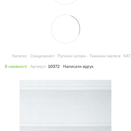
Каталог
Сонцезахист
Рулонні штори - Тканинні жалюзі
КА
В наявності
Артикул:
10372
Написати відгук