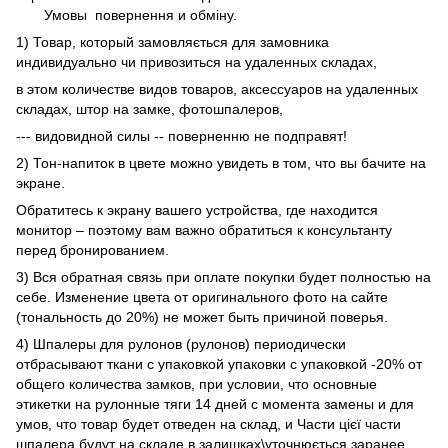
Умовы
повернення и обміну.
1) Товар, который замовляється для замовника
индивидуально чи привозиться на удаленных складах,
в этом количестве видов товаров, аксессуаров на удаленных
складах, штор на замке, фотошпалеров,
--- видовидной силы -- поверненню не подправят!
2) Тон-напиток в цвете можно увидеть в том, что вы бачите на
экране.
Обратитесь к экрану вашего устройства, где находится
монитор – поэтому вам важно обратиться к консультанту
перед бронированием.
3) Вся обратная связь при оплате покупки будет полностью на
себе. Изменение цвета от оригинального фото на сайте
(тональность до 20%) не может быть причиной поверья.
4) Шпалеры для рулонов (рулонов) периодически
отбрасывают ткани с упаковкой упаковки с упаковкой -20% от
общего количества замков, при условии, что основные
этикетки на рулонные тяги 14 дней с момента замены и для
умов, что товар будет отведен на склад, и Части цієї части
шпалера будут на складе в залишках\уточнюється заранее.